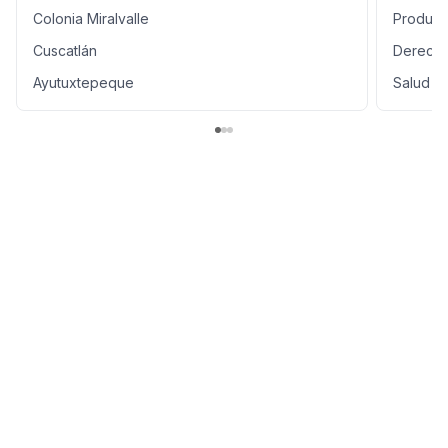
Colonia Miralvalle
Product
Cuscatlán
Derecho
Ayutuxtepeque
Salud