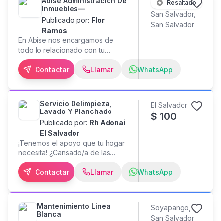
Abise Administración De
Resaltado
Inmuebles—
San Salvador,
Publicado por:
Flor
San Salvador
Ramos
En Abise nos encargamos de
todo lo relacionado con tu
propiedad: venta, alquiler y
Contactar
Llamar
WhatsApp
administración de inmuebles.
Contamos con un equipo de
profesionales que te brinda
asesoría en cada paso, para que
Servicio Delimpieza,
El Salvador
vendas, alquiles o administres con
Lavado Y Planchado
$
100
total confianza y respaldo. Venta
Publicado por:
Rh Adonai
de inmuebles Alquiler de
El Salvador
propiedades Administración
¡Tenemos el apoyo que tu hogar
profesional Asesoría
necesita! ¿Cansado/a de las
personalizada Contáctanos hoy y
tareas del hogar? Te ofrecemos
deja tu propiedad en las mejores
Contactar
Llamar
WhatsApp
servicio de limpieza y lavado con
manos. VARIANTE 1 — Más directa
planchado, directo hasta tu
/ comercial Título: ¿Vender,
domicilio. ¡Tú eliges los días y
alquilar o administrar tu
horarios! - Limpieza 1, 2 o 3 veces
Mantenimiento Linea
Soyapango,
propiedad? Nosotros nos
por semana - Lavado y planchado
Blanca
encargamos. Descripción: En
San Salvador