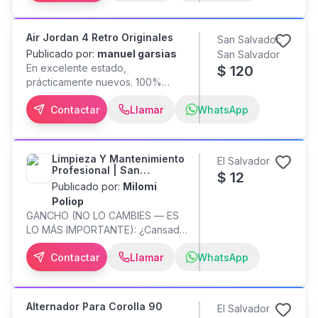
Construcción de cisternas -
instalación y venta de equipo
para cisterna TODO SOBRE
Air Jordan 4 Retro Originales
San Salvador,
CISTERNAS Llámenos, sera un
Publicado por:
manuel garsias
San Salvador
gusto atenderle. WhatsApp
En excelente estado,
$
120
prácticamente nuevos. 100%
originales. No incluyen caja ni
Contactar
Llamar
WhatsApp
plantillas. Entrega en lugar a
convenir. **$120 negociables**.
Talla 8.5 US Escríbeme sin
compromiso si necesitas más
Limpieza Y Mantenimiento
El Salvador
fotos o información. Mas
Profesional | San
$
12
información
Salvador
Publicado por:
Milomi
Poliop
GANCHO (NO LO CAMBIES — ES
LO MÁS IMPORTANTE): ¿Cansado
de contratar alguien que llega
Contactar
Llamar
WhatsApp
tarde, deja la mitad del trabajo sin
hacer, te pide que le compres
cloro y trapeador, y al final te
cobra más de lo acordado?
Alternador Para Corolla 90
El Salvador
Nosotros acabamos con TODO