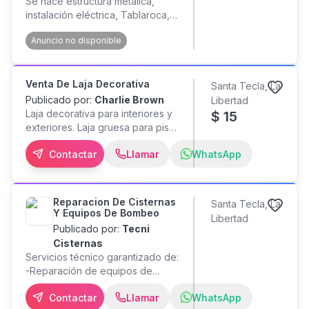
Se hace estructura metálica,
instalación eléctrica, Tablaroca,
enchapado de pisos cerámico y
Anuncio no disponible
fontaneria llamar al WhatsApp
Venta De Laja Decorativa
Santa Tecla, La
Publicado por:
Charlie Brown
Libertad
Laja decorativa para interiores y
$
15
exteriores. Laja gruesa para piso
y delgada para enchape.
Contactar
Llamar
WhatsApp
Reparacion De Cisternas
Santa Tecla, La
Y Equipos De Bombeo
Libertad
Publicado por:
Tecni
Cisternas
Servicios técnico garantizado de:
-Reparación de equipos de
bombeo -Limpieza y desinfección
Contactar
Llamar
WhatsApp
de cisternas tanque y tinacos -