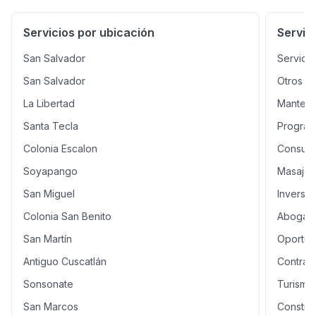
Servicios por ubicación
Servic
San Salvador
Servicio
San Salvador
Otros
La Libertad
Manteni
Santa Tecla
Program
Colonia Escalon
Consulto
Soyapango
Masajes 
San Miguel
Inversi
Colonia San Benito
Abogado
San Martín
Oportun
Antiguo Cuscatlán
Contrati
Sonsonate
Turismo
San Marcos
Constru