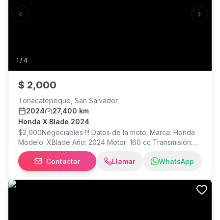
Previous slide
Next s
1
/
4
$
2,000
Tonacatepeque, San Salvador
2024
27,400 km
Honda X Blade 2024
$2,000Negociables !!! Datos de la moto: Marca: Honda
Modelo: XBlade Año: 2024 Motor: 160 cc Transmisión:
Mecánica (5 velocidades) Estado: Excelente / Muy buen
Contactar
Llamar
WhatsApp
estado Documentos: En regla Tarjeta de circulación:
Vigente Placa: Al día Impuestos o esquelas: Sin
pendientes Mantenimiento Servicios realizados al día.
Cambios de aceite realizados puntualmente, en Taller
Honda desde que se compró. Cadena y transmisión en
buen estado. Llantas en buen estado. Nunca ha