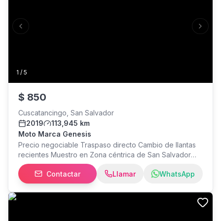
nosotros al
Previous slide
Next s
1
/
5
$
850
Cuscatancingo, San Salvador
2019
113,945 km
Moto Marca Genesis
Precio negociable Traspaso directo Cambio de llantas
recientes Muestro en Zona céntrica de San Salvador
Más información al número
Contactar
Llamar
WhatsApp