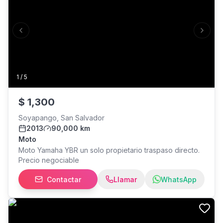
Previous slide
Next s
1
/
5
$
1,300
Soyapango, San Salvador
2013
90,000 km
Moto
Moto Yamaha YBR un solo propietario traspaso directo.
Precio negociable
Contactar
Llamar
WhatsApp