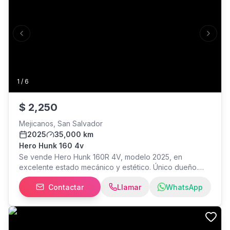
Previous slide
Next s
1
/
6
$
2,250
Mejicanos, San Salvador
2025
35,000 km
Hero Hunk 160 4v
Se vende Hero Hunk 160R 4V, modelo 2025, en
excelente estado mecánico y estético. Único dueño.
Papeles en regla, lista para traspaso. 35,125 km reales.
Contactar
Llamar
WhatsApp
Motor 160 cc 4 válvulas, potente y económico. Freno de
disco delantero con ABS. Suspensión invertida. Luces
LED. Mantenimientos al día. Lista para trabajar o salir a
carretera, sin necesidad de invertirle nada. Moto muy
cuidada y de uso diario. Se puede revisar con su