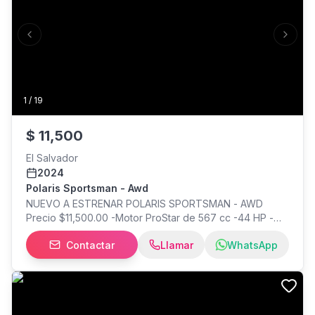
Previous slide
Next s
1
/
19
$
11,500
El Salvador
2024
Polaris Sportsman - Awd
NUEVO A ESTRENAR POLARIS SPORTSMAN - AWD
Precio $11,500.00 -Motor ProStar de 567 cc -44 HP -
AWD bajo demanda -Transmisión automática -
Contactar
Llamar
WhatsApp
Capacidad de arrastre de 680 kg (1,350 lb) -
Suspensión trasera independiente -Incluye luces LED -
Almacenamiento integrado de 30 litros -Alta durabilidad
Precio $11,500.00 negociable. *** Negocio directo sin
intermediarios *** Mayor información comunicarse con