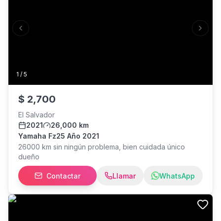
Previous slide
Next s
1
/
5
$
2,700
El Salvador
2021
26,000 km
Yamaha Fz25 Año 2021
26000 km sin ningún problema, bien cuidada único
dueño
Contactar
Llamar
WhatsApp