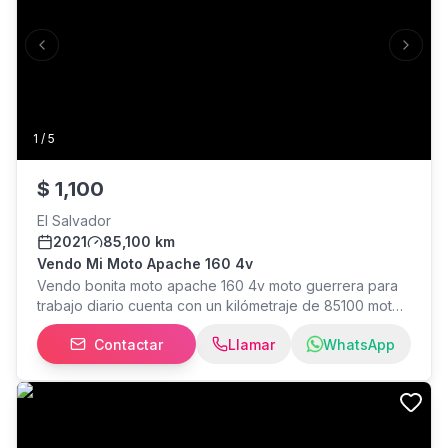
Previous slide
Next s
1
/
5
$
1,100
El Salvador
2021
85,100 km
Vendo Mi Moto Apache 160 4v
Vendo bonita moto apache 160 4v moto guerrera para
trabajo diario cuenta con un kilómetraje de 85100 motor
séquito seco fugas bien cuidada y pues cero problema
Contactar
Llamar
WhatsApp
eléctrico moto estable y confiable