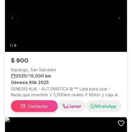
Previous slide
Next s
1
/
8
$
900
Ilopango, San Salvador
2025
5,000 km
Génesis Klik 2025
GENESIS KLIK - AUTOMÁTICA © ** Lista para usar -
Nada que invertirle V 5,000km reales V Motor y caja al
100% V Súper económica V Único dueño - Traspaso
Contactar
Llamar
WhatsApp
directo • Full extras: LED, baúl, timón Pro Taper, espejos
con vías, detalles únicos X Puede revisarla con su
mecánico - Sometida a prueba $900 poco negociable