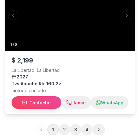
Previous slide
Next s
1
/
8
$
2,199
La Libertad, La Libertad
2027
Tvs Apache Rtr 160 2v
motode contado
Contactar
Llamar
WhatsApp
1
2
3
4