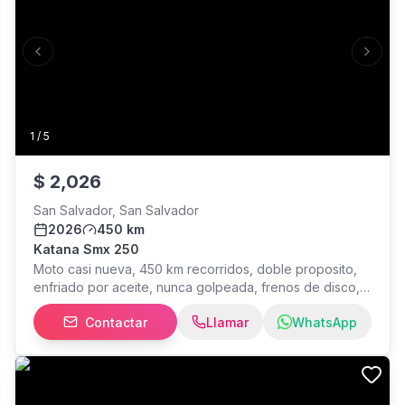
Previous slide
Next s
1
/
5
$
2,026
San Salvador, San Salvador
2026
450 km
Katana Smx 250
Moto casi nueva, 450 km recorridos, doble proposito,
enfriado por aceite, nunca golpeada, frenos de disco,
motor 250 cc, electronica
Contactar
Llamar
WhatsApp