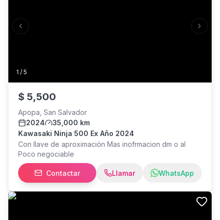
brakes Suspension: Hydraulic front suspension &
nitrogen rear shock Tires: 14-inch front / 12-inch rear
Seat Height: 28 inches (72 cm) Recommended Rider
Previous slide
Next s
Size: 3.94 ft to 5.9 ft Charging Time: 5 to 8 hours with the
included 48V/5A charger
1
/
5
$
5,500
Apopa, San Salvador
2024
35,000 km
Kawasaki Ninja 500 Ex Año 2024
Con llave de aproximación Mas inofrmacion dm o al
Poco negociable
Contactar
Llamar
WhatsApp