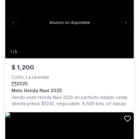
Lista para traspaso inmediato en SERTRACEN.
Ubicación: San Salvador
Anuncio no disponible
Previous slide
Next s
1
/
5
$
1,200
Colón, La Libertad
2025
Moto Honda Navi 2025
Vendo moto Honda Navi 2025 en perfecto estado venta
directa precio $1200, negociable, 8,600 kms, inf wasap