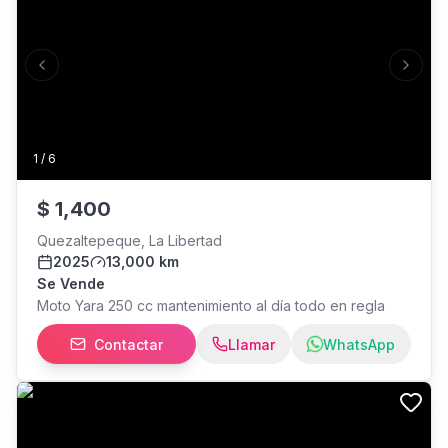
Previous slide
Next s
1
/
6
$
1,400
Quezaltepeque, La Libertad
2025
13,000 km
Se Vende
Moto Yara 250 cc mantenimiento al día todo en regla
Contactar
Llamar
WhatsApp