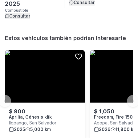
Consultar
2025
Combustible
Consultar
Estos vehículos también podrían interesarte
Previous slide
Ne
$
900
$
1,050
Aprilia, Génesis klik
Freedom, Fire 150 c
Ilopango, San Salvador
Apopa, San Salvador
2025
5,000 km
2026
11,800 km