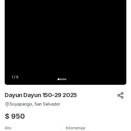
1
/
5
Dayun Dayun 150-29 2025
Soyapango
, San Salvador
$
950
Año
Kilometraje