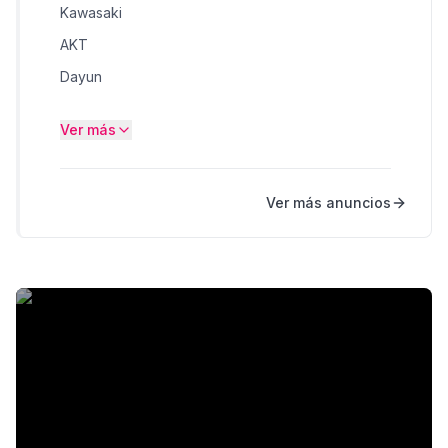
Kawasaki
AKT
Dayun
Genesis
Ver más
Harley Davidson
Katana
Ver más anuncios
Others
Suzuki