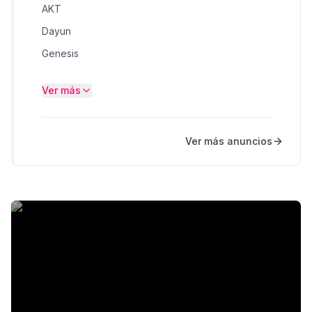
AKT
Dayun
Genesis
Harley Davidson
Ver más
Hero
Katana
Ver más anuncios
Others
Serpento