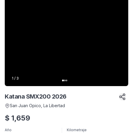
1
/
3
Katana SMX200 2026
San Juan Opico
, La Libertad
$
1,659
Año
Kilometraje