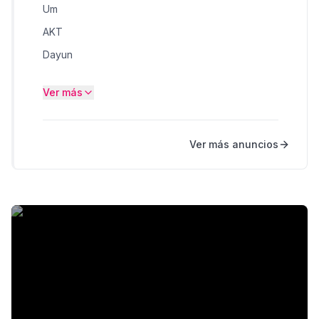
Um
AKT
Dayun
Genesis
Ver más
Harley Davidson
Katana
Ver más anuncios
Kawasaki
Others