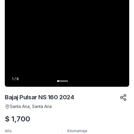
1
/
6
Bajaj Pulsar NS 160 2024
Santa Ana
, Santa Ana
$
1,700
Año
Kilometraje