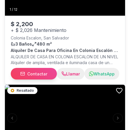
patio con área central techada - Parqueo interno y
externo - Cerca de parada de buses - Área de la
1
/
12
propiedad de 660 varas2 = 462 metros2 (15.64 metros
de frente) - Construcción de 300 metros2 *** ALQUILER
$
2,200
$3,000 ó VENTA $415,000 ***
+
$ 2,026 Mantenimiento
Colonia Escalon, San Salvador
3 Baños
480 m²
Alquiler De Casa Para Oficina En Colonia Escalón De
Un Nivel
ALQUILER DE CASA EN COLONIA ESCALON DE UN NIVEL
Alquiler de amplia, ventilada e iluminada casa de un
nivel en Colonia Escalon, puede ser para vivir, oficinas,
Contactar
Llamar
WhatsApp
bufete de abogados, clínicas médicas, etc. Consta de 6
habitaciones. Recepción 3 baños, cocina, patios
alrededor de la casa. 3 parqueos Valor $2,200.00
Resaltado
Información
Previous slide
Next s