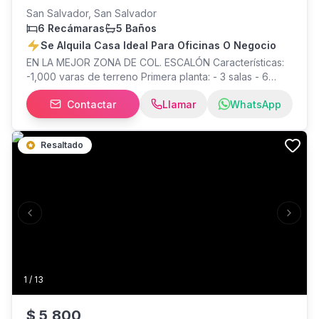
San Salvador, San Salvador
6 Recámaras
5 Baños
Se Alquila Casa Ideal Para Oficinas O Negocio
EN LA MEJOR ZONA DE COL. ESCALÓN Características:
-1,000 varas de terreno Primera planta: - 3 salas - 6
áreas (habitaciones) - 5 baños - Desayunador - Área de
Contactar
Llamar
WhatsApp
servicio completa - Patio tendedero - Jardín - Amplio
patio trasero - Parqueo 6 vehículos - Cisterna Segunda
planta: - 2 habitaciones - 1 baño Precio alquiler: $2,750
Resaltado
Previous slide
Next s
1
/
13
$
5,800