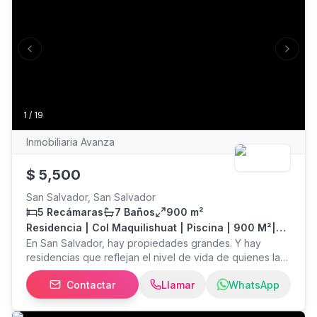
Previous slide
Next s
1
/
19
Inmobiliaria Avanza
$
5,500
San Salvador, San Salvador
5 Recámaras
7 Baños
900 m²
Residencia | Col Maquilishuat | Piscina | 900 M²|
2,500v2
En San Salvador, hay propiedades grandes. Y hay
residencias que reflejan el nivel de vida de quienes las
habitan. Ubicada en una de las zonas más exclusivas y
Contactar
Llamar
WhatsApp
tradicionales de San Salvador, esta residencia en
Colonia Maquilishuat te ofrece amplitud, elegancia y una
experiencia residencial difícil de encontrar actualmente