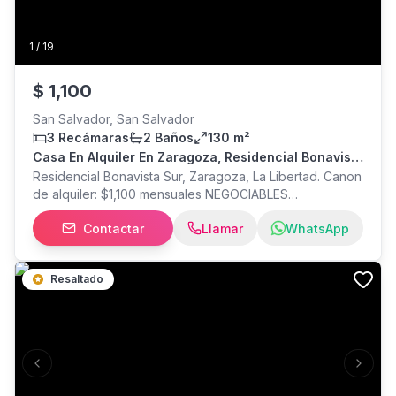
1
/
19
$
1,100
San Salvador, San Salvador
3 Recámaras
2 Baños
130 m²
Casa En Alquiler En Zaragoza, Residencial Bonavista
Sur Id 4293
Residencial Bonavista Sur, Zaragoza, La Libertad. Canon
de alquiler: $1,100 mensuales NEGOCIABLES
Características: 3 habitaciones 2 baños completos 2
Contactar
Llamar
WhatsApp
parqueos 130 m² de construcción Se alquila sin
amueblar No se aceptan mascotas o negociable que
tipo de mascota ¡Agenda tu visita y conoce tu próximo
Resaltado
hogar! AGENDA:
Previous slide
Next s