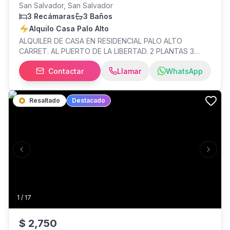
San Salvador, San Salvador
3 Recámaras
3 Baños
Alquilo Casa Palo Alto
ALQUILER DE CASA EN RESIDENCIAL PALO ALTO
CARRET. AL PUERTO DE LA LIBERTAD. 2 PLANTAS 3
HABITACIONES LA PRINCIPAL CON BAÑO BALCON SALA
Contactar
Llamar
WhatsApp
PRINCIPAL COMEDOR COCINA BAÑO SOCIAL AREA DE
SERVICIO COMPLETA TERRAZA JARDIN 2 PARQUEOS
PRECIO $1,350.00 RESIDENCIAL CUENTA CON: PARQUES
Resaltado
Destacado
CANCHA DD FUTBOL AREAS VERDES T. 7840_1512
7887_6672
Previous slide
Next s
1
/
17
$
2,750