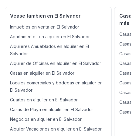
de casa -Parqueo para 2 vehiculos en casa +1 en calle
principal -Cisterna -INCLUYE CUOTA DE SEGURIDAD Y
Vease tambien en El Salvador
Casas 
MTTO
más po
Inmuebles en venta en El Salvador
Casas en
Apartamentos en alquiler en El Salvador
Casas e
Alquileres Amueblados en alquiler en El
Salvador
Casas en
Alquiler de Oficinas en alquiler en El Salvador
Casas e
Casas en alquiler en El Salvador
Casas e
Locales comerciales y bodegas en alquiler en
Casas en
El Salvador
Casas en
Cuartos en alquiler en El Salvador
Casas en
Casas de Playa en alquiler en El Salvador
Casas en
Negocios en alquiler en El Salvador
Alquiler Vacaciones en alquiler en El Salvador