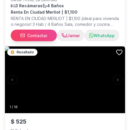
3 Recámaras
4 Baños
Renta En Ciudad Merliot | $1,100
RENTA EN CIUDAD MERLIOT | $1,100 ¡Ideal para vivienda
o negocio! 3 Hab / 4 Baños Sala, comedor y cocina
amplios Parqueo para 2 o 4 carros (ideal negocio)
Contactar
Llamar
WhatsApp
Cisterna grande, patio y área de servicio $1,100
mensuales + depósito Visitas (Previa cita): Lu-Vi
después de las 5:30 p.m. / Sáb y Dom todo el día.
Resaltado
Previous slide
Next s
1
/
16
$
525