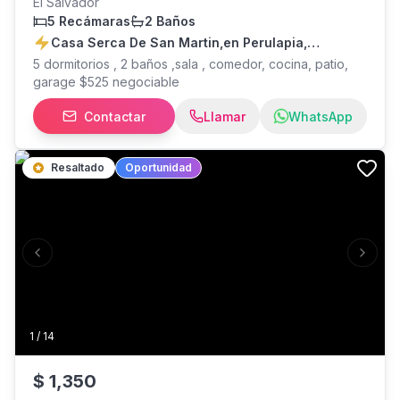
El Salvador
5 Recámaras
2 Baños
Casa Serca De San Martin,en Perulapia,
Accesiblea, A Una Cuadra De La Iglesia Catolica
5 dormitorios , 2 baños ,sala , comedor, cocina, patio,
Y El Parque
garage $525 negociable
Contactar
Llamar
WhatsApp
Resaltado
Oportunidad
Previous slide
Next s
1
/
14
$
1,350