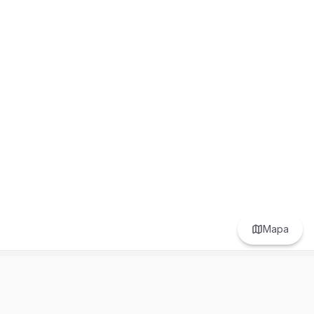
Mapa
Prefer to browse in English? Switch here.
Recursos
Información
Estadísticas de Propiedades
Nosotros