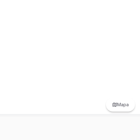
Mapa
Prefer to browse in English? Switch here.
Recursos
Información