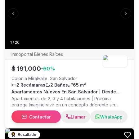
Una excelente opción para quienes buscan comodidad,
funcionalidad y un hogar listo para habitar.
Previous slide
Next s
1
/
20
Inmoportal Bienes Raíces
$
191,000
-
60
%
Colonia Miralvalle, San Salvador
2 Recámaras
2 Baños
65 m²
Apartamentos Nuevos En San Salvador | Desde
$191,000
Apartamentos de 2, 3 y 4 habitaciones | Próxima
entrega Imagine vivir en un concepto diferente sin
alejarte de la ciudad. Un lugar donde el diseño, la
Contactar
Llamar
WhatsApp
naturaleza y la comodidad se unen para ofrecer una
mejor calidad de vida. Vistas75 es un exclusivo
proyecto residencial ubicado en San Salvador, ideal
Resaltado
para quienes buscan un hogar moderno o una inversión