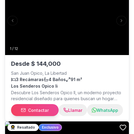
Previous slide
Next s
1
/
12
Desde
$
144,000
San Juan Opico, La Libertad
3 Recámaras
4 Baños
91 m²
Los Senderos Opico Ii
Descubre Los Senderos Opico II, un moderno proyecto
residencial diseñado para quienes buscan un hogar
seguro, cómodo y con excelente ubicación. Ubicado
Contactar
Llamar
WhatsApp
sobre la Carretera Panamericana, a tan solo 1.5 km de El
Encuentro Opico y del Redondel Claudia Lars, este
desarrollo ofrece una combinación ideal entre
Resaltado
Exclusivo
tranquilidad, conectividad y alta plusvalía. Las viviendas