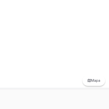
Mapa
Prefer to browse in English? Switch here.
Recursos
Información