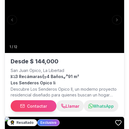
Previous slide
Next s
1
/
12
Desde
$
144,000
San Juan Opico, La Libertad
3 Recámaras
4 Baños
91 m²
Los Senderos Opico Ii
Descubre Los Senderos Opico II, un moderno proyecto
residencial diseñado para quienes buscan un hogar
seguro, cómodo y con excelente ubicación. Ubicado
Contactar
Llamar
WhatsApp
sobre la Carretera Panamericana, a tan solo 1.5 km de El
Encuentro Opico y del Redondel Claudia Lars, este
desarrollo ofrece una combinación ideal entre
Resaltado
Exclusivo
tranquilidad, conectividad y alta plusvalía. Las viviendas