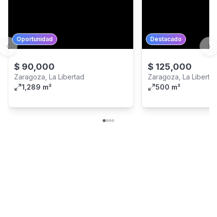
Oportunidad
Destacado
Previous slide
Ne
$
90,000
$
125,000
Zaragoza, La Libertad
Zaragoza, La Liberta
1,289 m²
500 m²