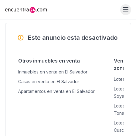
Este anuncio esta desactivado
Otros inmuebles en venta
Venta de 
zonas c
Inmuebles en venta en El Salvador
Lotes y Te
Casas en venta en El Salvador
Lotes y Te
Apartamentos en venta en El Salvador
Soyapang
Lotes y Te
Tonacate
Lotes y Te
Cuscatanc