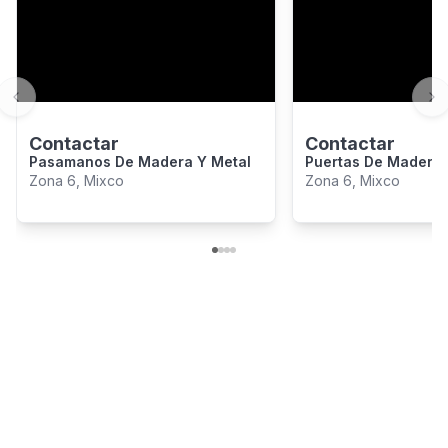
Previous slide
Ne
Contactar
Contactar
Pasamanos De Madera Y Metal
Puertas De Madera
Aglomerados
Zona 6, Mixco
Zona 6, Mixco