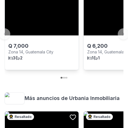
Previous slide
Ne
Q
7,000
Q
6,200
Zona 14, Guatemala City
Zona 14, Guatemala C
3
2
1
1
Más anuncios de
Urbania Inmobiliaria
Resaltado
Resaltado