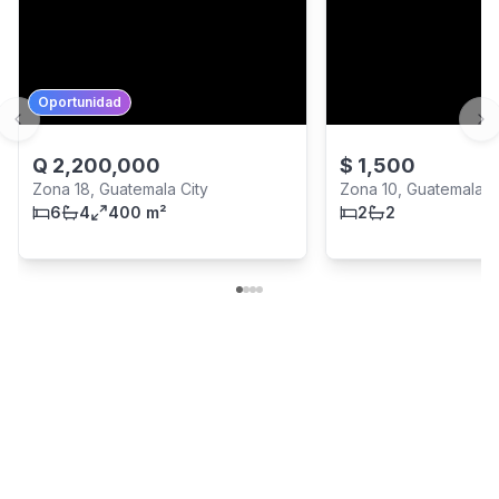
Oportunidad
Previous slide
Ne
Q
2,200,000
$
1,500
Zona 18, Guatemala City
Zona 10, Guatemala C
6
4
400 m²
2
2