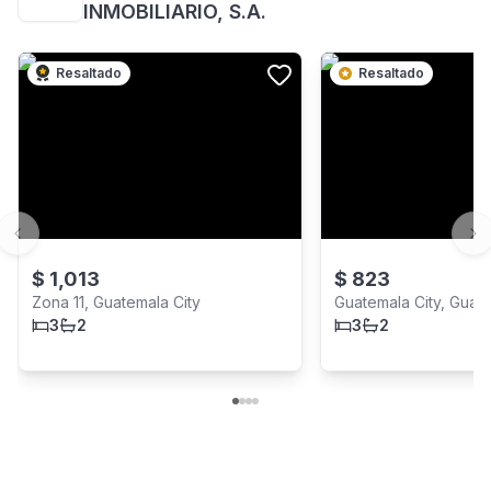
INMOBILIARIO, S.A.
Resaltado
Resaltado
Previous slide
Ne
$
1,013
$
823
Zona 11, Guatemala City
Guatemala City, Guat
3
2
3
2