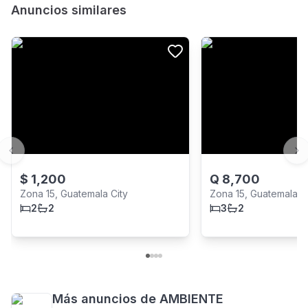
Anuncios similares
Previous slide
Ne
$
1,200
Q
8,700
Zona 15, Guatemala City
Zona 15, Guatemala C
2
2
3
2
Más anuncios de
AMBIENTE