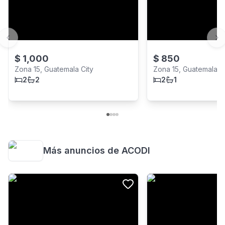
Previous slide
Ne
$
1,000
$
850
Zona 15, Guatemala City
Zona 15, Guatemala C
2
2
2
1
Más anuncios de
ACODI