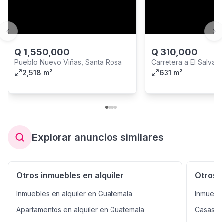
Previous slide
Ne
Q
1,550,000
Q
310,000
Pueblo Nuevo Viñas, Santa Rosa
Carretera a El Salvad
2,518 m²
City
631 m²
Explorar anuncios similares
Otros inmuebles en alquiler
Otros 
Inmuebles en alquiler en Guatemala
Inmuebl
Apartamentos en alquiler en Guatemala
Casas e