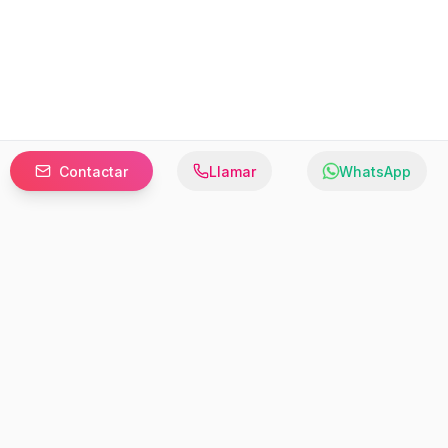
Contactar
Llamar
WhatsApp
Prefer to browse in English? Switch here.
Recursos
Información
Estadísticas de Propiedades
Nosotros
Bluebook
Términos y Servicios
Calculadora de Hipotecas
Políticas de Privacidad
Elige tu país: