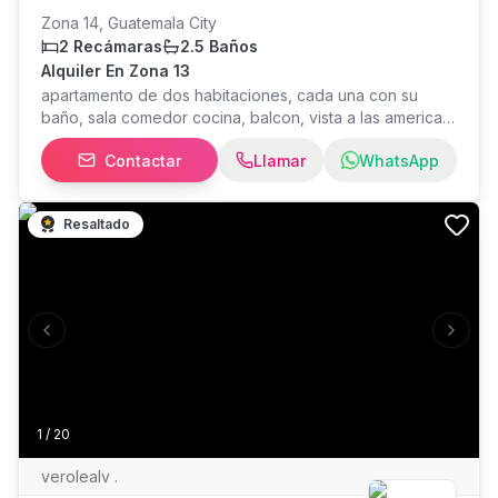
Zona 14, Guatemala City
2 Recámaras
2.5 Baños
Alquiler En Zona 13
apartamento de dos habitaciones, cada una con su
baño, sala comedor cocina, balcon, vista a las americas
y al aereopuerto, baño de visitas, desayunador.
Contactar
Llamar
WhatsApp
$1150.00
Resaltado
Previous slide
Next s
1
/
20
verolealv .