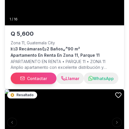
1
/
16
Q
5,600
Zona 11, Guatemala City
3 Recámaras
2 Baños
90 m²
Apartamento En Renta En Zona 11, Parque 11
APARTAMENTO EN RENTA • PARQUE 11 • ZONA 11
Amplio apartamento con excelente distribución y
amenidades ideales para disfrutar de una vida cómoda.
Contactar
Llamar
WhatsApp
90 m² de construcción Distribución • 2 parqueos
tándem en sótano 3 • Sala y comedor • Cocina • Área
de lavandería • 3 habitaciones • 2 baños Amenidades
Resaltado
Piscina • Gimnasio • Juegos para niños • Salón social
Precio de renta: Q5,600 ¡Agenda tu visita y conoce este
cómodo apartamento con excelentes amenidades! /
Previous slide
Next s