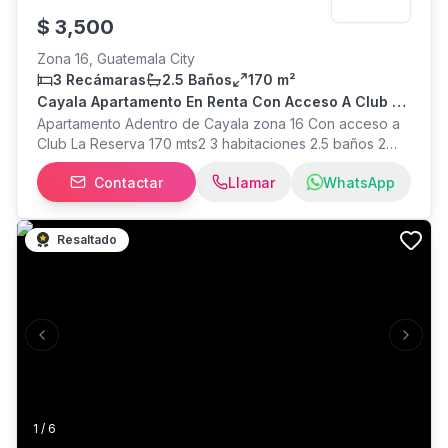
$
3,500
Zona 16, Guatemala City
3 Recámaras
2.5 Baños
170 m²
Cayala Apartamento En Renta Con Acceso A Club La
Reserva
Apartamento Adentro de Cayala zona 16 Con acceso a
Club La Reserva 170 mts2 3 habitaciones 2.5 baños 2
Parqueos individuales Área para salita familiar o Estudio
Contactar
Llamar
WhatsApp
Área de lavandería con pila Baño de servicio Nivel bajo
$3500 ya con mantenimiento incluido Piscina Gimnasio
Salón social Canchas de tenis Juegos infantiles Área de
Resaltado
BBQ Cancha de futbol Y otros
Previous slide
Next s
1
/
6