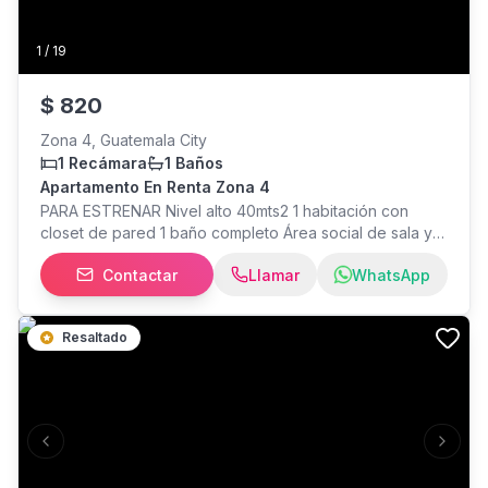
1
/
19
$
820
Zona 4, Guatemala City
1 Recámara
1 Baños
Apartamento En Renta Zona 4
PARA ESTRENAR Nivel alto 40mts2 1 habitación con
closet de pared 1 baño completo Área social de sala y
comedor Balcón Cocina abierta e integral con linea
Contactar
Llamar
WhatsApp
blanca 1 parqueo S4 SE ACEPTA MASCOTA PEQUEÑA
AMENIDADES Torre express Parqueo de visitas Área de
coworking Salas de reuniones Lobby y recepción Area
Resaltado
de churrasqueras Salon social RENTA: $820
MANTENIMIENTO INCLUIDO + IVA
Previous slide
Next s