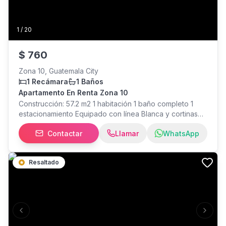
1
/
20
$
760
Zona 10, Guatemala City
1 Recámara
1 Baños
Apartamento En Renta Zona 10
Construcción: 57.2 m2 1 habitación 1 baño completo 1
estacionamiento Equipado con línea Blanca y cortinas
Amenidades: Piscina Gimnasio Área social Pet friendly
Contactar
Llamar
WhatsApp
*Disponible a partir del 5 de septiembre. Mantenimiento
incluye: agua, seguridad, extracción de basura y uso de
amenidades. Precio de Alquiler: Q6,000.00/$ 760.00
Resaltado
+con mantenimiento incluido (No incluye IVA)
Previous slide
Next s