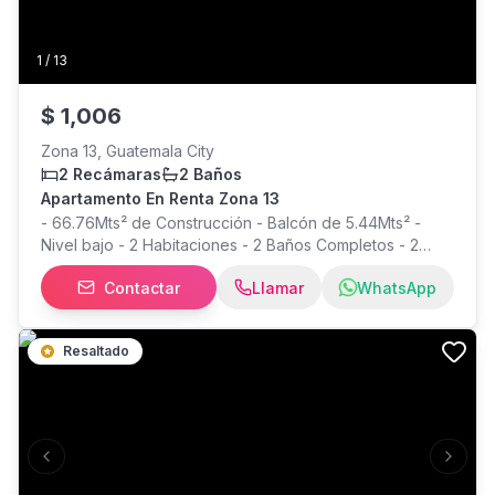
1
/
13
$
1,006
Zona 13, Guatemala City
2 Recámaras
2 Baños
Apartamento En Renta Zona 13
- 66.76Mts² de Construcción - Balcón de 5.44Mts² -
Nivel bajo - 2 Habitaciones - 2 Baños Completos - 2
Parqueos TANDEM - Sala - Comedor - Cocina con
Contactar
Llamar
WhatsApp
Gabinetes - Area de Lavandería - Espejos de Baño -
Cortinas - INCLUYE LINEA BLANCA AMENIDADES DEL
EDIFICIO - Gimnasio, - Rooftop, - Coworking, - Business
Resaltado
Center, - Salón Social y - Juegos Infantiles RENTA
Q7,950.00 /$ 1,006.00 Con Mantenimiento Incluido
Previous slide
Next s