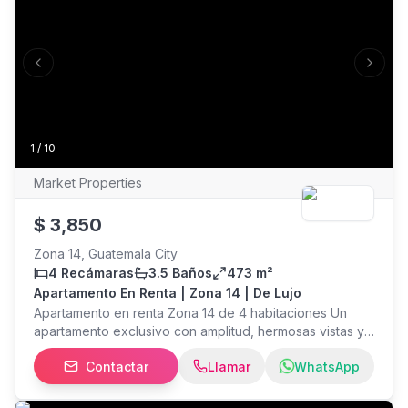
Previous slide
Next s
1
/
10
Market Properties
$
3,850
Zona 14, Guatemala City
4 Recámaras
3.5 Baños
473 m²
Apartamento En Renta | Zona 14 | De Lujo
Apartamento en renta Zona 14 de 4 habitaciones Un
apartamento exclusivo con amplitud, hermosas vistas y
excelente seguridad. Dos niveles Área total: 472.55 m².
Contactar
Llamar
WhatsApp
4 dormitorios, 3.5 baños, sala familiar, terraza, balcones,
cocina, pantry, área de servicio con baño y tres
parqueos. sala y comedor Renta: USD 3,850 (incluye