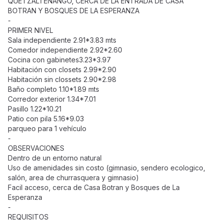
QUETZALTENANGO, CERCA DE LA ENTRADA DE CASA
BOTRAN Y BOSQUES DE LA ESPERANZA
-
PRIMER NIVEL
Sala independiente 2.91*3.83 mts
Comedor independiente 2.92*2.60
Cocina con gabinetes3.23*3.97
Habitación con closets 2.99*2.90
Habitación sin clossets 2.90*2.98
Baño completo 1.10*1.89 mts
Corredor exterior 1.34*7.01
Pasillo 1.22*10.21
Patio con pila 5.16*9.03
parqueo para 1 vehículo
-
OBSERVACIONES
Dentro de un entorno natural
Uso de amenidades sin costo (gimnasio, sendero ecologico,
salón, area de churrasquera y gimnasio)
Facil acceso, cerca de Casa Botran y Bosques de La
Esperanza
-
REQUISITOS