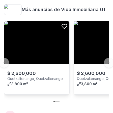
Más anuncios de
Vida Inmobiliaria GT
Previous slide
Ne
$
2,600,000
$
2,600,000
Quetzaltenango, Quetzaltenango
Quetzaltenango, Que
3,800 m²
3,800 m²