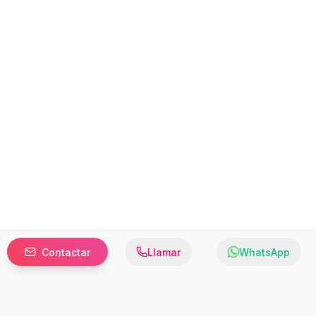
Contactar
Llamar
WhatsApp
Prefer to browse in English? Switch here.
Recursos
Información