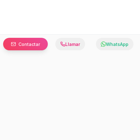
Contactar
Llamar
WhatsApp
Prefer to browse in English? Switch here.
Recursos
Información
Estadísticas de Propiedades
Nosotros
Bluebook
Términos y Servicios
Calculadora de Hipotecas
Políticas de Privacidad
Elige tu país: