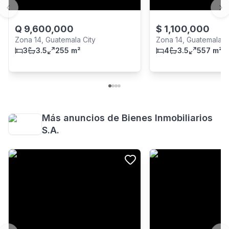
Previous slide
Ne
Q
9,600,000
$
1,100,000
Zona 14, Guatemala City
Zona 14, Guatemala C
3
3.5
255 m²
4
3.5
557 m²
Más anuncios de
Bienes Inmobiliarios
S.A.