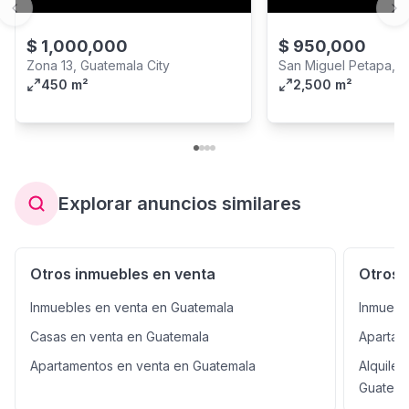
Previous slide
Ne
$
1,000,000
$
950,000
Zona 13, Guatemala City
San Miguel Petapa, 
450 m²
2,500 m²
Explorar anuncios similares
Otros inmuebles en venta
Otros 
Inmuebles en venta en Guatemala
Inmuebl
Casas en venta en Guatemala
Apartam
Apartamentos en venta en Guatemala
Alquile
Guatema