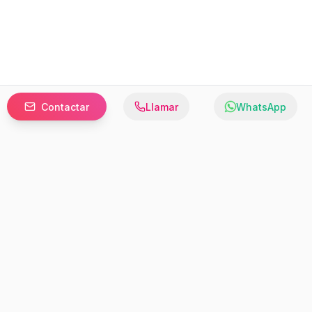
Contactar
Llamar
WhatsApp
Prefer to browse in English? Switch here.
Recursos
Información
Estadísticas de Propiedades
Nosotros
Bluebook
Términos y Servicios
Calculadora de Hipotecas
Políticas de Privacidad
Elige tu país: