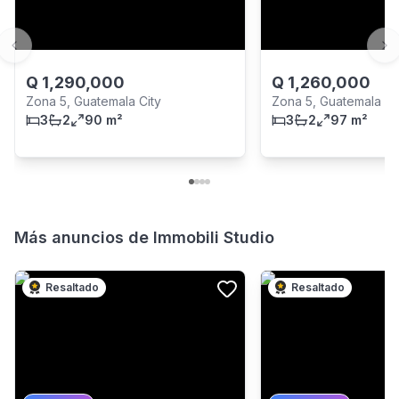
Previous slide
Ne
Q
1,290,000
Q
1,260,000
Zona 5, Guatemala City
Zona 5, Guatemala Ci
3
2
90 m²
3
2
97 m²
Más anuncios de
Immobili Studio
Resaltado
Resaltado