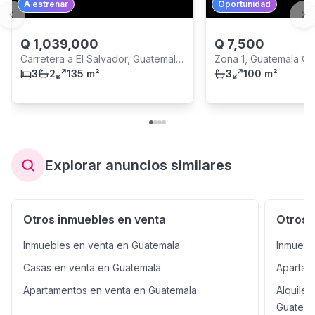
A estrenar
Oportunidad
Previous slide
Ne
Q
1,039,000
Q
7,500
Carretera a El Salvador, Guatemala
Zona 1, Guatemala Cit
City
3
2
135 m²
3
100 m²
Explorar anuncios similares
Otros inmuebles en venta
Otros 
Inmuebles en venta en Guatemala
Inmuebl
Casas en venta en Guatemala
Apartam
Apartamentos en venta en Guatemala
Alquile
Guatema