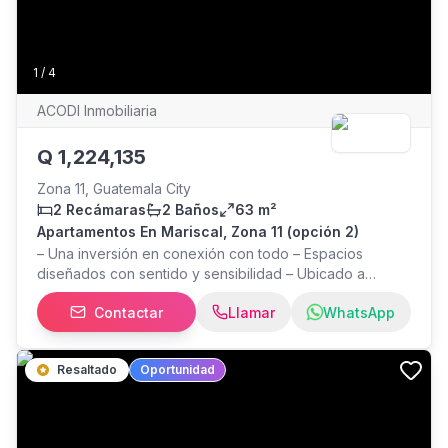
1
/
4
ACODI Inmobiliaria
Q
1,224,135
Zona 11, Guatemala City
2 Recámaras
2 Baños
63 m²
Apartamentos En Mariscal, Zona 11 (opción 2)
– Una inversión en conexión con todo – Espacios
diseñados con sentido y sensibilidad – Ubicado a
minutos de todo lo esencial para tu bienestar
Contactar
Llamar
WhatsApp
Amenidades – Urban park – Business center –
Playground – Fitness center – Studio fit – Playroom –
Open park – Master chef kitchen – Salón social – Piscina
Resaltado
Oportunidad
– Movie deck – Pet garden – Sun deck – Sky firepit
Apartamento – Área de construcción: 63 o 67 m2 – Sala
con balcón – Comedor – Cocina moderna – Dormitorio
principal con walk-in clóset y baño – Dormitorio