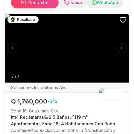
Contactar
Llamar
WhatsApp
Escrituracion Enganche del 7% Distribución Sala,
comedor, balcón, cocina | 2 habitaciones secundarias |
baño compartido | Habitación principal con closet,
Resaltado
balcón y baño | Área de lavandería Cuota desde
Q5,600 con IUSI y seguro incluido
Previous slide
Next s
1
/
20
Soluciones Inmobiliarias Alva
Q
1,760,000
-
5
%
Zona 16, Guatemala City
4 Recámaras
2.5 Baños
119 m²
Apartamentos Zona 16, 4 Habitaciones Con Baño De
Visitas
Apartamentos exclusivos en zona 16 (Construcción y