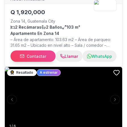
Q
1,920,000
Zona 14, Guatemala City
2 Recámaras
2 Baños
103 m²
Apartamento En Zona 14
– Área de apartamento: 103.63 m2 – Área de parqueo:
31.65 m2 – Ubicado en nivel alto – Sala / comedor –
Cocina – Línea blanca – 2 balcones – 2 dormitorios – 2
Contactar
Llamar
WhatsApp
baños completos – 2 parqueos (Uno al lado del otro)
Precio de venta: $240,000 * Mantenimiento Q1,201
Información general Código 339844
Resaltado
A estrenar
Previous slide
Next s
1
/
6