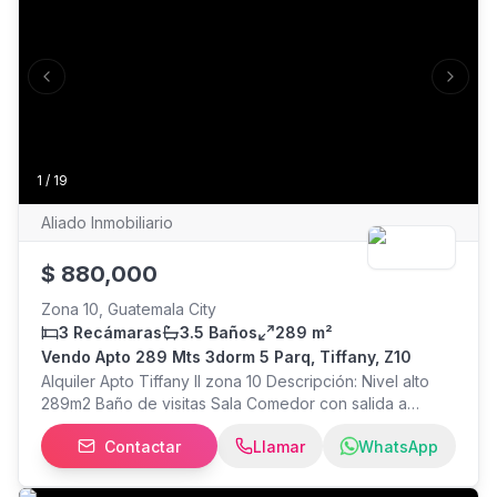
Previous slide
Next s
1
/
19
Aliado Inmobiliario
$
880,000
Zona 10, Guatemala City
3 Recámaras
3.5 Baños
289 m²
Vendo Apto 289 Mts 3dorm 5 Parq, Tiffany, Z10
Alquiler Apto Tiffany II zona 10 Descripción: Nivel alto
289m2 Baño de visitas Sala Comedor con salida a
balcón (vista espectacular ) Cocina amplia con pantry
Contactar
Llamar
WhatsApp
Área de lavandería con pila Dormitorio de servicio con
baño Pocket door para dormitorios 3 dormitorios Sala
familiar Dormitorio máster con walk in closet y baño.