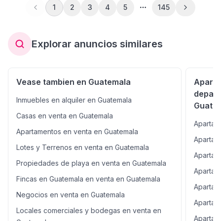
principales vías de acceso ESPECIFICACIONES DEL
1
2
3
4
5
145
INMUEBLE Área de construcción: 135.92 m² 2
habitaciones – Ambas con walk-in closet y baño privado
Baño de visitas Sala Comedor Cocina Área de
Explorar anuncios similares
lavandería equipada Dormitorio de servicio con baño
Balcón 2 parqueos AMENIDADES DEL EDIFICIO
Seguridad 24/7 Parqueo de visitas Área infantil
Gimnasio Salón social PRECIO DE VENTA
Vease tambien en Guatemala
Aparta
USD$300,000.00 Más impuestos INFORMACIÓN
depart
ADICIONAL IUSI trimestral: Q1,200.00 Mantenimiento:
Inmuebles en alquiler en Guatemala
Q1,800.00 mensuales CD/DC
Guate
Casas en venta en Guatemala
Apartam
Apartamentos en venta en Guatemala
Apartam
Lotes y Terrenos en venta en Guatemala
Apartam
Propiedades de playa en venta en Guatemala
Apartam
Fincas en Guatemala en venta en Guatemala
Apartam
Negocios en venta en Guatemala
Apartam
Locales comerciales y bodegas en venta en
Apartam