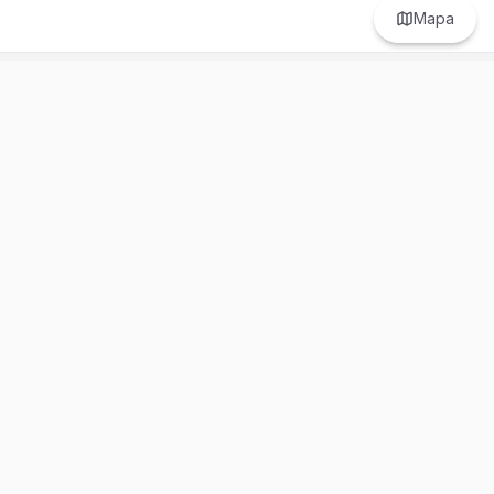
Mapa
Prefer to browse in English? Switch here.
Recursos
Información
Estadísticas de Propiedades
Nosotros
Bluebook
Términos y Servicios
Calculadora de Hipotecas
Políticas de Privacidad
Elige tu país: