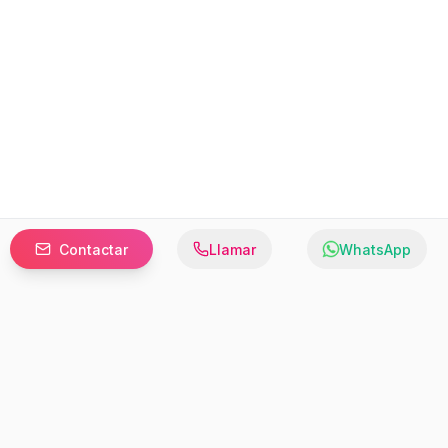
Contactar
Llamar
WhatsApp
Prefer to browse in English? Switch here.
Recursos
Información
Estadísticas de Propiedades
Nosotros
Bluebook
Términos y Servicios
Calculadora de Hipotecas
Políticas de Privacidad