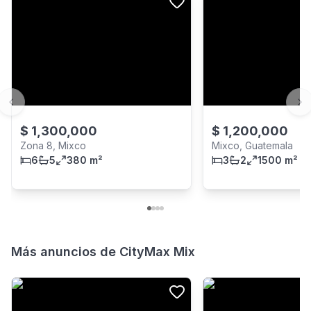
Previous slide
Ne
$
1,300,000
$
1,200,000
Zona 8, Mixco
Mixco, Guatemala
6
5
380 m²
3
2
1500 m²
Más anuncios de
CityMax Mix