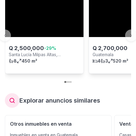
Previous slide
Ne
Q
2,500,000
Q
2,700,000
-
29
%
Santa Lucía Milpas Altas,
Guatemala
Sacatepéquez
8
450 m²
4
3
520 m²
Explorar anuncios similares
Otros inmuebles en venta
Venta 
Inmuebles en venta en Guatemala
Casas e