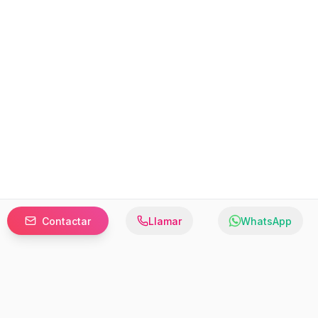
Contactar
Llamar
WhatsApp
Prefer to browse in English? Switch here.
Recursos
Información
Estadísticas de Propiedades
Nosotros