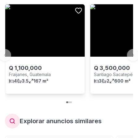
Previous slide
Ne
Q
1,100,000
Q
3,500,000
Fraijanes, Guatemala
Santiago Sacatepéqu
4
3.5
167 m²
Sacatepéquez
3
2
600 m²
Explorar anuncios similares