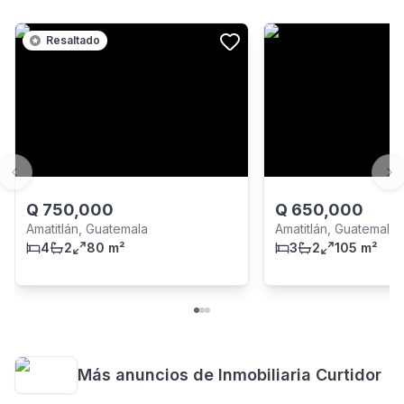
Resaltado
Previous slide
Ne
Q
750,000
Q
650,000
Amatitlán, Guatemala
Amatitlán, Guatemala
4
2
80 m²
3
2
105 m²
Más anuncios de
Inmobiliaria Curtidor