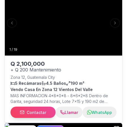
para area de lavanderia * Comedor amplio * Sala amplia
y chimenea * Dormitorio Máster * Baño privado para
Máster * Walkin closet para Máster * Dormitorio
secundario con * Baño privado secundario * 2
Previous slide
Next s
dormitorios adicionales que comparten baño completo *
Sala familiar * Terraza * Mantenimiento 500 incluye *
Seguridad y limpieza de áreas comunes * IUSI Q1,619.05
1
/
19
Q
2,100,000
+
Q 200 Mantenimiento
Zona 12, Guatemala City
5 Recámaras
4.5 Baños
190 m²
Vendo Casa En Zona 12 Vientos Del Valle
MAS INFORMACION 4*8*0*8 - 8*6*2*8 Dentro de
Garita, seguridad 24 horas, Lote 7x15 y 190 m2 de
construcción 3 parqueos (2 techados y uno exterior) 5
Contactar
Llamar
WhatsApp
HABITACIONES: 1 habitación principal con baño
completo y Walking Closet 2 habitaciones secundarias
con baño compartido 1 habitación secundaria con baño