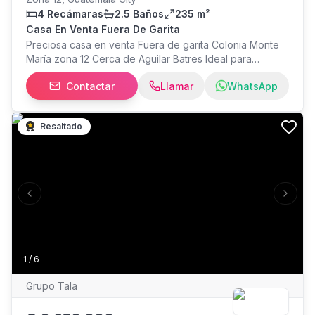
4 Recámaras
2.5 Baños
235 m²
Casa En Venta Fuera De Garita
Preciosa casa en venta Fuera de garita Colonia Monte
María zona 12 Cerca de Aguilar Batres Ideal para
vivienda o bien desarrolladores que desean construir
Contactar
Llamar
WhatsApp
bodegas o apartamentos Cuenta con parqueo fuera y
dentro de la casa Amplio jardín 988 vrs
Resaltado
Previous slide
Next s
1
/
6
Grupo Tala