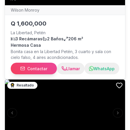
Wilson Monroy
Q
1,600,000
La Libertad, Petén
3 Recámaras
2 Baños
206 m²
Hermosa Casa
Bonita casa en la Libertad Petén, 3 cuarto y sala con
cielo falso, 4 aires acondicionados.
Contactar
Llamar
WhatsApp
Resaltado
Previous slide
Next s