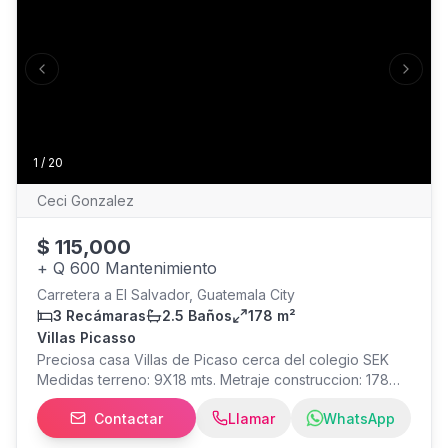
Previous slide
Next s
1
/
20
Ceci Gonzalez
$
115,000
+
Q 600 Mantenimiento
Carretera a El Salvador, Guatemala City
3 Recámaras
2.5 Baños
178 m²
Villas Picasso
Preciosa casa Villas de Picaso cerca del colegio SEK
Medidas terreno: 9X18 mts. Metraje construccion: 178
mts. Tipo de construccion: Estilo Americano, paredes de
Contactar
Llamar
WhatsApp
siding y techo de shingles Precio: Q920,000 o
equivalente a US $115,000 Primer nivel: -Sala Comedor -