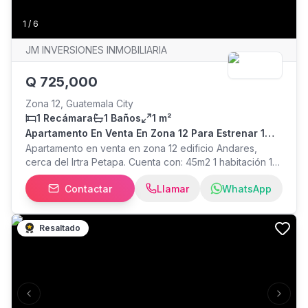
1
/
6
JM INVERSIONES INMOBILIARIA
Q
725,000
Zona 12, Guatemala City
1 Recámara
1 Baños
1 m²
Apartamento En Venta En Zona 12 Para Estrenar 1
Dormitorio
Apartamento en venta en zona 12 edificio Andares,
cerca del Irtra Petapa. Cuenta con: 45m2 1 habitación 1
baño Sala-Comedor Cocina Área de lavandería Balcón
Contactar
Llamar
WhatsApp
con excelente vista a los volcanes 1 Parqueo Edificio
acepta airbnb. Amenidades: Salón social, área de
juegos infantiles, GYM, Lounge, área de co-working,
Resaltado
sala de reuniones. Precio de venta: Q725,000 +
IMPUESTOS *No incluye mobiliario ni equipamiento* EB-
VL8308
Previous slide
Next s