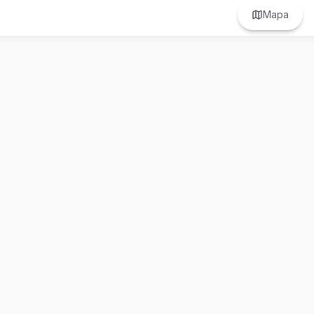
Mapa
Prefer to browse in English? Switch here.
Recursos
Información
Estadísticas de Propiedades
Nosotros
Bluebook
Términos y Servicios
Calculadora de Hipotecas
Políticas de Privacidad
Elige tu país: