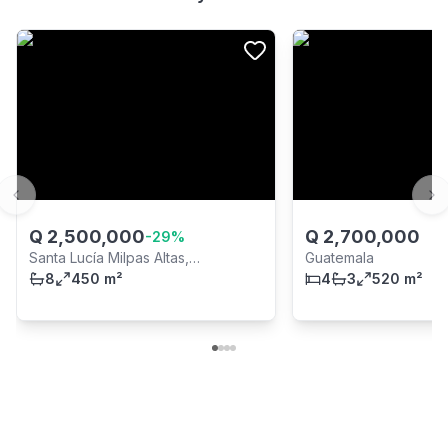
Previous slide
Ne
Q
2,500,000
Q
2,700,000
-
29
%
Santa Lucía Milpas Altas,
Guatemala
Sacatepéquez
8
450 m²
4
3
520 m²