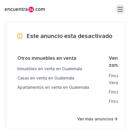
Este anuncio esta desactivado
Otros inmuebles en venta
Venta de
zonas c
Inmuebles en venta en Guatemala
Fincas en 
Casas en venta en Guatemala
Verapaz
Apartamentos en venta en Guatemala
Fincas en 
Fincas en 
Ver más anuncios