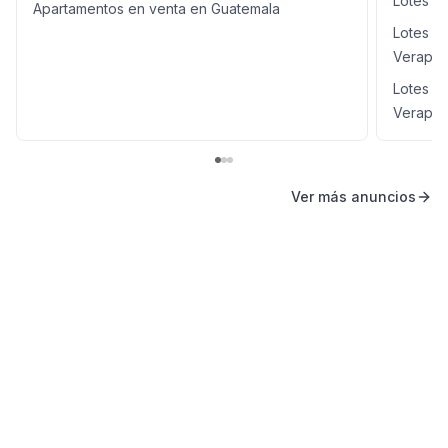
Lotes y
Apartamentos en venta en Guatemala
Lotes y
Verapa
Lotes y
Verapa
Ver más anuncios