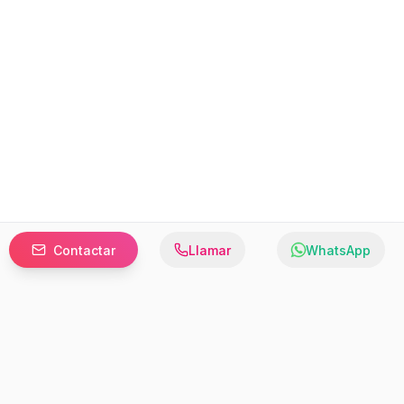
Contactar
Llamar
WhatsApp
Prefer to browse in English? Switch here.
Recursos
Información
Estadísticas de Propiedades
Nosotros
Bluebook
Términos y Servicios