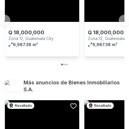
Previous slide
Ne
Q
18,000,000
Q
18,000,000
Zona 12, Guatemala City
Zona 12, Guatemala C
6,987.38 m²
6,987.38 m²
Más anuncios de
Bienes Inmobiliarios
S.A.
Resaltado
Resaltado