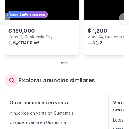
Importante empresa
Previous slide
Ne
$
160,000
$
1,200
Zona 11, Guatemala City
Zona 14, Guatemala C
6
11400 m²
3
2
Explorar anuncios similares
Otros inmuebles en venta
Venta 
cerca
Inmuebles en venta en Guatemala
Lotes y
Casas en venta en Guatemala