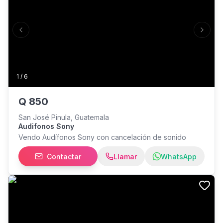
Previous slide
Next s
1
/
6
Q
850
San José Pinula, Guatemala
Audifonos Sony
Vendo Audífonos Sony con cancelación de sonido
Contactar
Llamar
WhatsApp