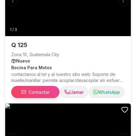
Previous slide
Next s
1
/
3
Q
125
Zona 10, Guatemala City
Nuevo
Bocina Para Motos
contactanos al tel y al nuestro sitio web: Soporte de
muelle/manillar: permite acoplar/desacoplar sin esfuerzo
en el soporte de montaje incluido, diseñado
Contactar
Llamar
WhatsApp
específicamente para manillar de bicicleta y motocicleta.
Transmisión inalámbrica Bluetooth: Transmite música de
forma inalámbrica desde tu teléfono, tableta o cualquier
otro dispositivo habilitado para Bluetooth. Dos modos
de ecualización diferentes: modo 'Sport' para
exteriores; 'Bass' para interiores.