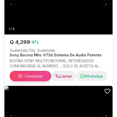
PS5, PS4 y Nintendo Switch. Estado: 10/10 (Nuevos, caja
Previous slide
Next s
impecable). Precio: Q1,150 (Precio negociable) Entrega:
(Servicio a domicilio/ Precio incluido) Interesados
mandar mensaje directo. ¡Pocos disponibles!
1
/
6
Q
4,299
-
4
%
Guatemala City, Guatemala
Sony Bocina Mhc V73d Sistema De Audio Potente
BOCINA SONY MULTIFUNCIONAL, INTERESADOS
COMUNICARSE AL NUMERO . , SOLO SE ACEPTA AL
CONTADO Y EN EFECTIVO.
Contactar
Llamar
WhatsApp