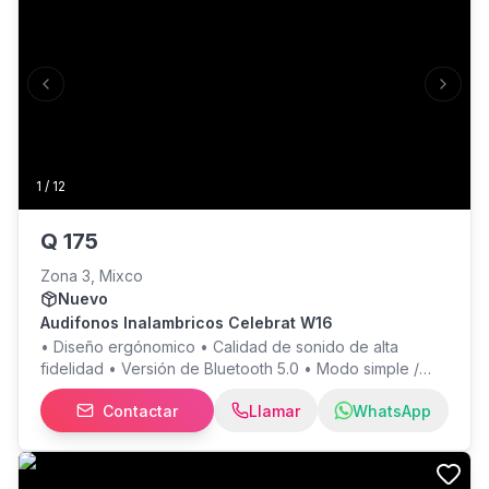
Previous slide
Next s
1
/
12
Q
175
Zona 3, Mixco
Nuevo
Audifonos Inalambricos Celebrat W16
• Diseño ergónomico • Calidad de sonido de alta
fidelidad • Versión de Bluetooth 5.0 • Modo simple /
binaural • Función táctil de huellas dactilares
Contactar
Llamar
WhatsApp
Especificaciones: • Modelo: W16 • Versión de
Bluetooth: 5.0 • Frecuencia de trabajo: MHZ • Distancia
de transmisión: 10 m • Impedancia: 32 ± 10% •
Sensibilidad: 95dB ± 3dB • Capacidad de la batería: