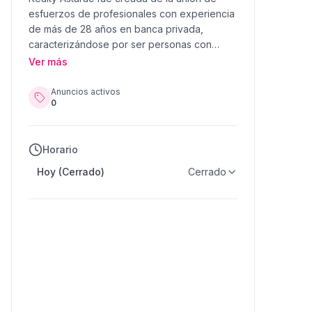
esfuerzos de profesionales con experiencia
de más de 28 años en banca privada,
caracterizándose por ser personas con
profesionalismo, honradez, credibilidad y
Ver más
experiencia, siendo uno de sus principales
objetivos asesorar al cliente para que pueda
Anuncios activos
0
comprar ó rentar el inmueble de acuerdo a
sus necesidades.
Horario
Hoy (Cerrado)
Cerrado