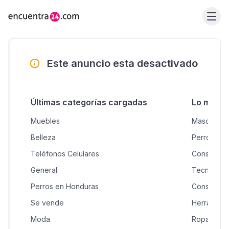
Este anuncio esta desactivado
Últimas categorías cargadas
Lo más 
Muebles
Mascotas &
Belleza
Perros en
Teléfonos Celulares
Construcci
General
Tecnologí
Perros en Honduras
Construcc
Se vende
Herramient
Moda
Ropa