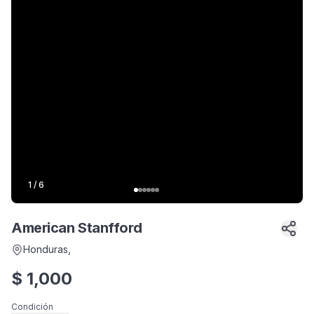
1
/
6
American Stanfford
Honduras
,
$
1,000
Condición