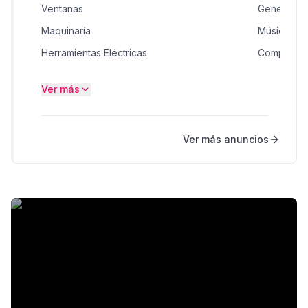
Ventanas
General
Maquinaría
Música, Mo
Herramientas Eléctricas
Computad
Bicicletas
Dispositivo
Ver más
Ropa
Maquinaría
Accesorios & Otros
Muebles H
Ver más anuncios
Procesadores y Discos Duros