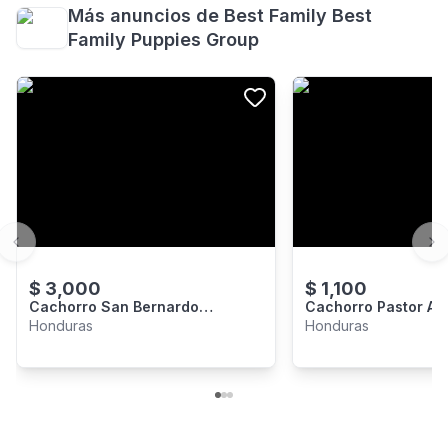
Más anuncios de
Best Family Best
Family Puppies Group
Previous slide
Ne
$
3,000
$
1,100
Cachorro San Bernardo
Cachorro Pastor Al
Premium
Corto Premium - V
Honduras
Honduras