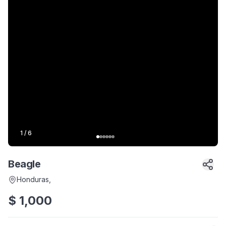
1
/
6
Beagle
Honduras
,
$
1,000