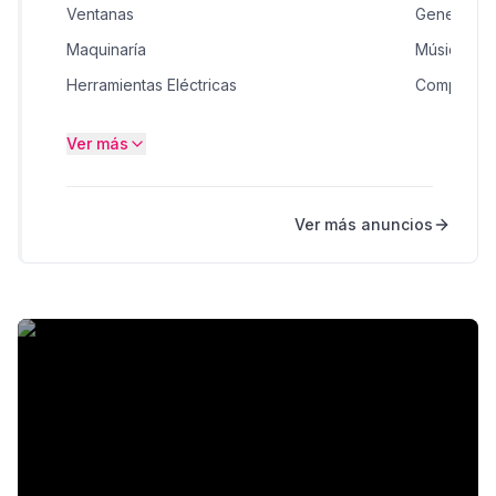
Ventanas
General
Maquinaría
Música, Mo
Herramientas Eléctricas
Computad
Bicicletas
Dispositivo
Ver más
Ropa
Maquinaría
Electrodomésticos
Muebles H
Ver más anuncios
Cámaras y Foto