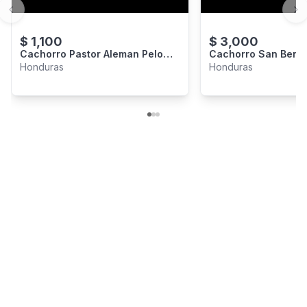
Previous slide
Ne
$
1,100
$
3,000
Cachorro Pastor Aleman Pelo
Cachorro San Bern
Corto Premium - Vacunado
Premium
Honduras
Honduras