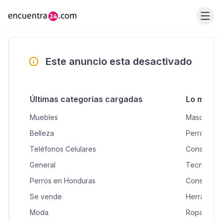
Este anuncio esta desactivado
Últimas categorías cargadas
Lo más 
Muebles
Mascotas &
Belleza
Perros en
Teléfonos Celulares
Construcci
General
Tecnologí
Perros en Honduras
Construcc
Se vende
Herramient
Moda
Ropa