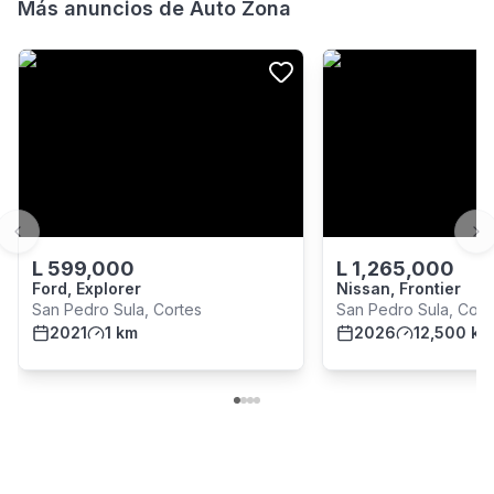
Más anuncios de
Auto Zona
Previous slide
Ne
L
599,000
L
1,265,000
Ford, Explorer
Nissan, Frontier
San Pedro Sula, Cortes
San Pedro Sula, Cort
2021
1 km
2026
12,500 km