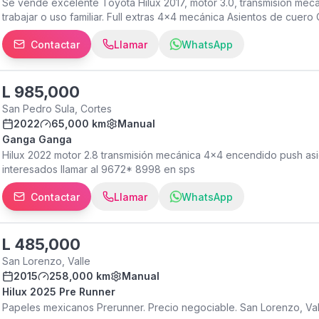
Se vende excelente Toyota Hilux 2017, motor 3.0, transmisión mecá
trabajar o uso familiar. Full extras 4x4 mecánica Asientos de cuer
desempeño Vehículo confiable Mantenimiento al día Vehículo ideal pa
Contactar
Llamar
WhatsApp
L
985,000
San Pedro Sula, Cortes
2022
65,000 km
Manual
Ganga Ganga
Hilux 2022 motor 2.8 transmisión mecánica 4x4 encendido push as
interesados llamar al 9672* 8998 en sps
Contactar
Llamar
WhatsApp
L
485,000
San Lorenzo, Valle
2015
258,000 km
Manual
Hilux 2025 Pre Runner
Papeles mexicanos Prerunner. Precio negociable. San Lorenzo, Val