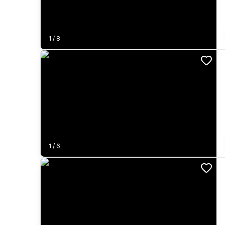
1
/
8
1
/
6