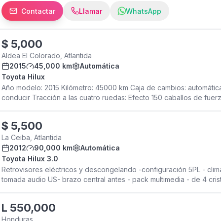
Contactar
Llamar
WhatsApp
$
5,000
Aldea El Colorado, Atlantida
2015
45,000 km
Automática
Toyota Hilux
Año modelo: 2015 Kilómetro: 45000 km Caja de cambios: automática
conducir Tracción a las cuatro ruedas: Efecto 150 caballos de fuerza
$
5,500
La Ceiba, Atlantida
2012
90,000 km
Automática
Toyota Hilux 3.0
Retrovisores eléctricos y descongelando -configuración 5PL - clim
tomada audio US- brazo central antes - pack multimedia - de 4 crist
L
550,000
Honduras