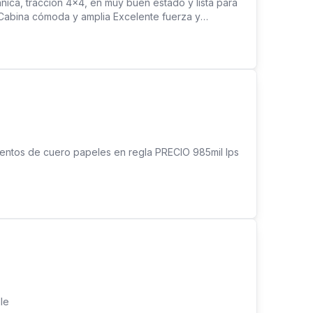
nica, tracción 4x4, en muy buen estado y lista para
o Cabina cómoda y amplia Excelente fuerza y
ra trabajo, finca, carretera y uso diario.
ientos de cuero papeles en regla PRECIO 985mil lps
le