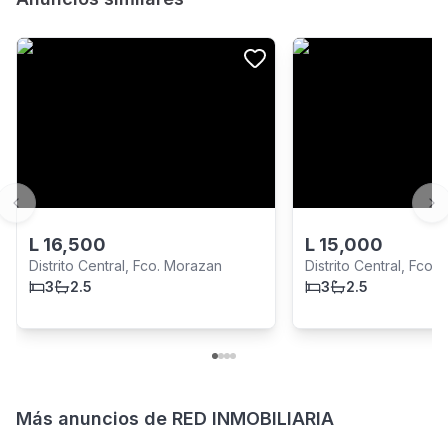
Previous slide
Ne
L
16,500
L
15,000
Distrito Central, Fco. Morazan
Distrito Central, Fco.
3
2.5
3
2.5
Más anuncios de
RED INMOBILIARIA