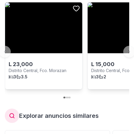
Previous slide
Ne
L
23,000
L
15,000
Distrito Central, Fco. Morazan
Distrito Central, Fco.
3
3.5
3
2
Explorar anuncios similares