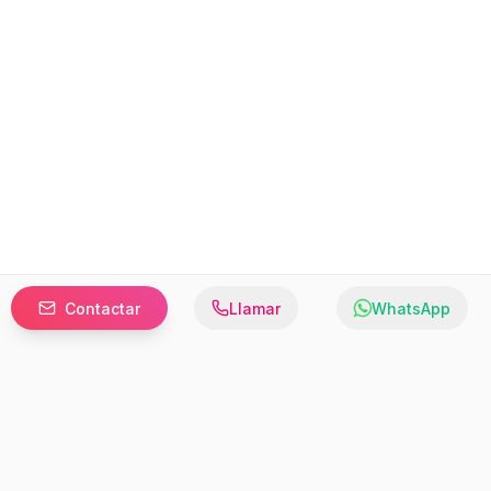
Contactar
Llamar
WhatsApp
Prefer to browse in English? Switch here.
Recursos
Información
Estadísticas de Propiedades
Nosotros
Bluebook
Términos y Servicios