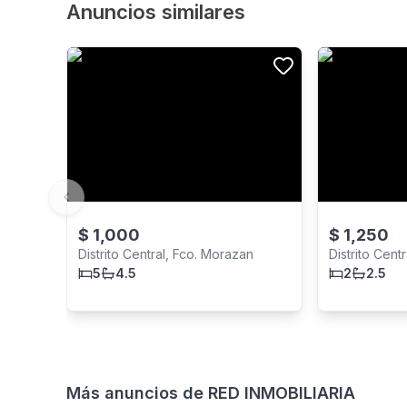
Anuncios similares
Previous slide
$
1,000
$
1,250
Distrito Central, Fco. Morazan
Distrito Cent
5
4.5
2
2.5
Más anuncios de
RED INMOBILIARIA