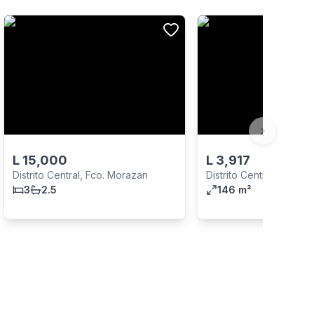
Next slide
L
15,000
L
3,917
Distrito Central, Fco. Morazan
Distrito Central, Fco. 
3
2.5
146 m²