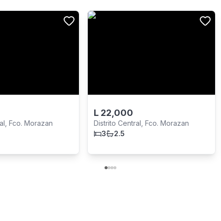
L
22,000
ral, Fco. Morazan
Distrito Central, Fco. Morazan
3
2.5