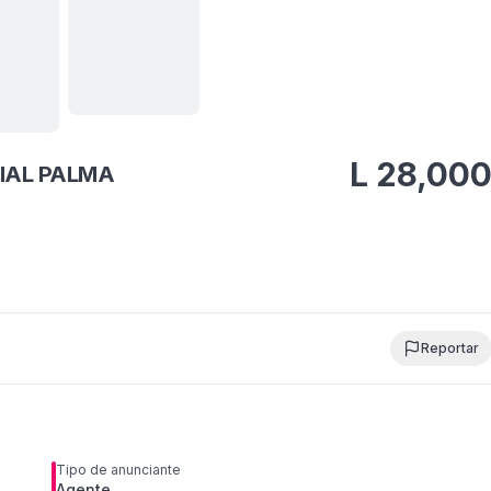
Ver todas
12
fotos
L
28,00
CIAL PALMA
Reportar
Tipo de anunciante
Agente