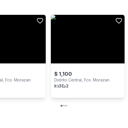
$
1,100
ral, Fco. Morazan
Distrito Central, Fco. Morazan
3
2