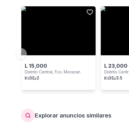
Previous slide
L
15,000
L
23,000
Distrito Central, Fco. Morazan
Distrito Cent
3
2
3
3.5
Explorar anuncios similares