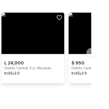
Next slide
L
24,000
$
950
Distrito Central, Fco. Morazan
Distrito Central, Fco. 
3
2.5
3
2.5