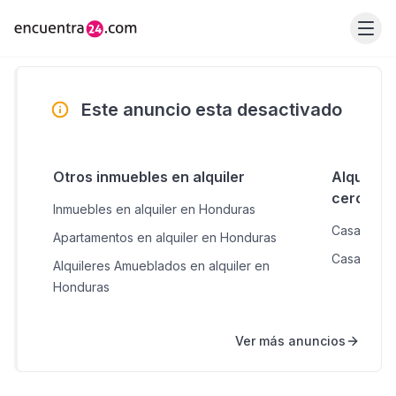
Este anuncio esta desactivado
Otros inmuebles en alquiler
Alquiler
cercana
Inmuebles en alquiler en Honduras
Casas en a
Apartamentos en alquiler en Honduras
Casas en a
Alquileres Amueblados en alquiler en
Honduras
Ver más anuncios