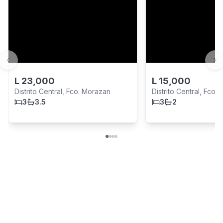
Previous slide
Ne
L
23,000
L
15,000
Distrito Central, Fco. Morazan
Distrito Central, Fco.
3
3.5
3
2