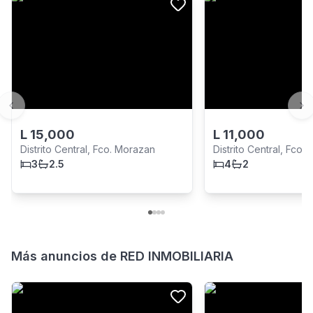
Previous slide
Ne
L
15,000
L
11,000
Distrito Central, Fco. Morazan
Distrito Central, Fco.
3
2.5
4
2
Más anuncios de
RED INMOBILIARIA