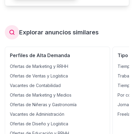
actuar como ayuda a las
básica 4. Colocación en El
Quedo a su disposición para
integrantes de nuestros
Salvador 5. Seguimiento los
cualquier otra pregunta.
programas, a fortalecer sus
primeros 6 meses Contacto ¿Lista
capacidades de cocina y crear un
para una nueva oportunidad?
ambiente familiar, en el marco de
unas normas y plazos
Explorar anuncios similares
determinados.
Perfiles de Alta Demanda
Tipo d
Ofertas de Marketing y RRHH
Tiempo 
Ofertas de Ventas y Logística
Trabajo
Vacantes de Contabilidad
Tiempo 
Ofertas de Marketing y Medios
Por con
Ofertas de Niñeras y Gastronomía
Jornada
Vacantes de Administración
Freelan
Ofertas de Diseño y Logística
Ofertas de Educación y RRHH