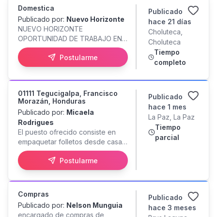
Pedro Sula -Dinámico -
Domestica
Publicado
Secundaria completa -18-26 años
Publicado por:
Nuevo Horizonte
hace 21 días
- No necesitas experiencia
NUEVO HORIZONTE
Choluteca,
Postúlate Hoy
OPORTUNIDAD DE TRABAJO EN
Choluteca
calixgdn20252gmail.com
EL SALVADOR Se buscan:
Tiempo
Whatsapp:
Postularme
Empleadas Domésticas a tiempo
completo
Completo; Trabajando para
familias honorables ¿Quiénes
Somos? Somos una agencia que
01111 Tegucigalpa, Francisco
conecta talento de servicios
Publicado
Morazán, Honduras
generales en El Salvador. Nuestra
hace 1 mes
Publicado por:
Micaela
misión Colocar a mujeres
La Paz, La Paz
Rodrigues
responsables, trabajadoras y con
Tiempo
El puesto ofrecido consiste en
buenos valores en hogares
parcial
empaquetar folletos desde casa.
donde se les respete y valore
Concretamente, recibirá 4.000
Requisitos - Edad: 19 a 40 años -
Postularme
folletos al mes, que deberá
Nacionalidad: Hondureña -
doblar y empaquetar siguiendo
Experiencia: Cuido de niños y
las instrucciones proporcionadas.
oficios - Valores: Honestidad,
Un repartidor pasará
responsabilidad - Presentación:
Compras
Publicado
semanalmente a recoger
Buena imagen y actitud Funciones
Publicado por:
Nelson Munguia
hace 3 meses
aproximadamente 1.000 folletos
Principales - Cuido y atención de
encargado de compras de