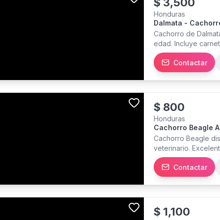
$
3,500
Honduras
Dalmata - Cachorro
Cachorro de Dalmata
edad. Incluye carnet
veterinario. Criado 
Contactar
San Pedro Sula. Best
disponibilidad y fo
$
800
Honduras
Cachorro Beagle 
Cachorro Beagle dis
veterinario. Excele
Contactar
$
1,100