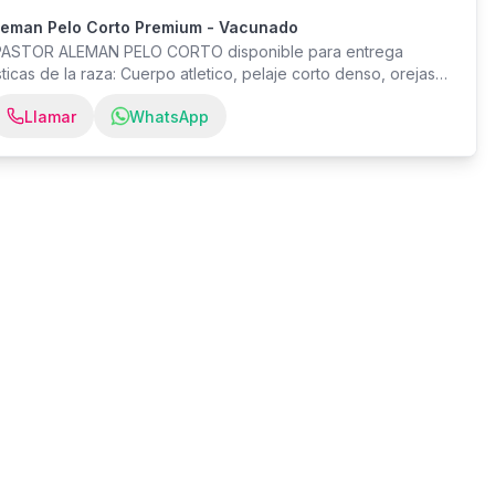
leman Pelo Corto Premium - Vacunado
PASTOR ALEMAN PELO CORTO disponible para entrega
sticas de la raza: Cuerpo atletico, pelaje corto denso, orejas
Certificado de salud veterinario - Vacunas al día -
Llamar
WhatsApp
leta - Microchip de identificación - Kit de inicio con alimento
de garantía de salud Padres con pedigree verificado. Crianza
ándares internacionales. Contactar por WhatsApp para más
 videos del cachorro.