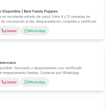
 Disponible | Best Family Puppies
 en excelente estado de salud. Entre 8 y 12 semanas de
 de vacunación al día, desparasitación completa y certificado
en ambiente familiar con mucho amor y cuidado. Disponible en
Llamar
WhatsApp
 Family Puppies — su familia merece lo mejor. Consulte
rmas de entrega. Atención personalizada vía WhatsApp.
Americano
ponible. Vacunado y desparasitado con certificado
nte temperamento familiar. Contactar por WhatsApp.
Llamar
WhatsApp