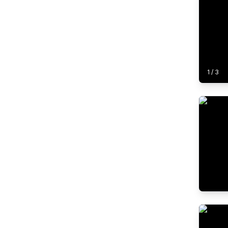
1
/
3