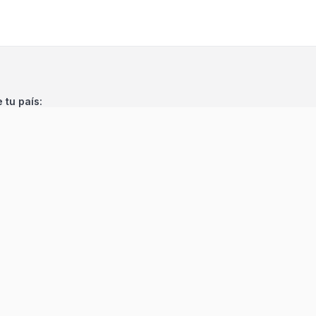
e tu país:
©
2026
Encuentra 24
. Todos los derechos reservados.