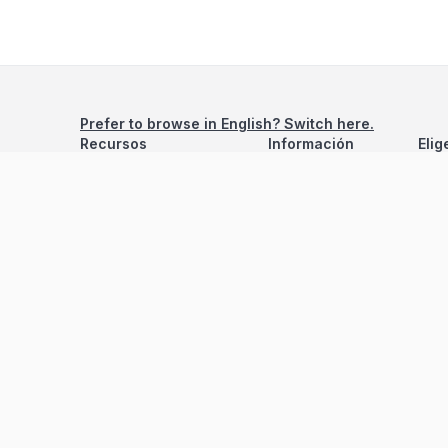
Prefer to browse in English? Switch here.
Recursos
Información
Elig
Estadísticas de Propiedades
Nosotros
Bluebook
Términos y Servicios
Calculadora de Hipotecas
Políticas de Privacidad