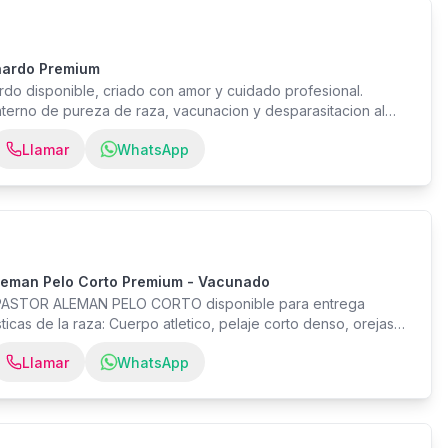
nardo Premium
do disponible, criado con amor y cuidado profesional.
interno de pureza de raza, vacunacion y desparasitacion al
inario. Cachorro sano, socializado y listo para su nuevo hogar.
Llamar
WhatsApp
e experiencia y cientos de familias satisfechas en
ibanos por WhatsApp para mas fotos, videos y coordinar la
leman Pelo Corto Premium - Vacunado
PASTOR ALEMAN PELO CORTO disponible para entrega
sticas de la raza: Cuerpo atletico, pelaje corto denso, orejas
Certificado de salud veterinario - Vacunas al día -
Llamar
WhatsApp
leta - Microchip de identificación - Kit de inicio con alimento
de garantía de salud Padres con pedigree verificado. Crianza
ándares internacionales. Contactar por WhatsApp para más
 videos del cachorro.