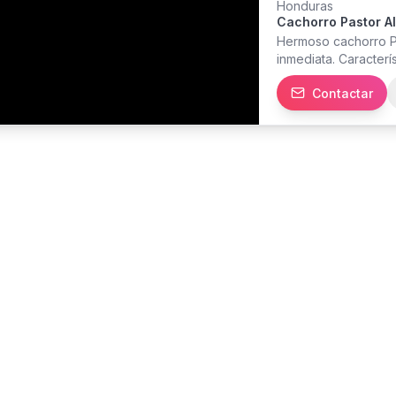
Honduras
Cachorro Pastor A
Hermoso cachorro 
inmediata. Caracterí
erectas.. Incluye: - 
Contactar
Desparasitación comp
premium - Contrato 
responsable con est
información, fotos y