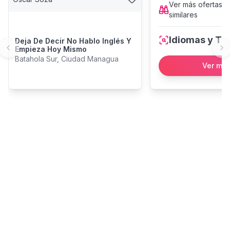
Ver más
ofertas l
similares
Idiomas y Tr
Deja De Decir No Hablo Inglés Y
Empieza Hoy Mismo
Previous slide
Ne
Batahola Sur, Ciudad Managua
Ver má