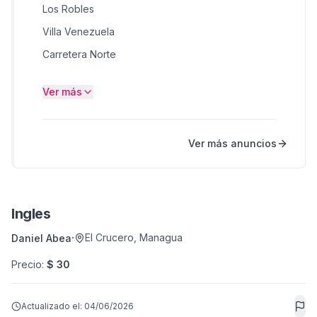
Los Robles
Villa Venezuela
Carretera Norte
Colonia El Periodista
Ver más
Carretera a Masaya
Masaya
Ver más anuncios
La Concepción
Boaco
Ingles
·
El Crucero
,
Managua
Daniel Abea
Precio
:
$ 30
Actualizado el:
04/06/2026