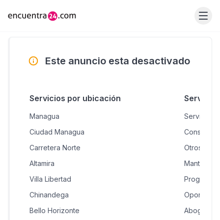
Este anuncio esta desactivado
Servicios por ubicación
Servicio
Managua
Servicios 
Ciudad Managua
Consultorí
Carretera Norte
Otros
Altamira
Mantenimi
Villa Libertad
Programad
Chinandega
Oportunid
Bello Horizonte
Abogados 