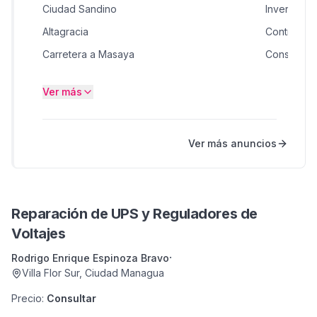
Ciudad Sandino
Inversione
Altagracia
Contratista
Carretera a Masaya
Constructo
Masaya
Productos 
Ver más
León
Salud
Estelí
Masajes y 
Ver más anuncios
Estelí
Busco
Villa Fontana
Busco Soc
Reparación de UPS y Reguladores de
Voltajes
·
Rodrigo Enrique Espinoza Bravo
Villa Flor Sur
,
Ciudad Managua
Precio
:
Consultar