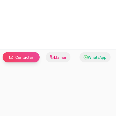
Contactar
Llamar
WhatsApp
Prefer to browse in English? Switch here.
Recursos
Información
Estadísticas de Propiedades
Nosotros
Bluebook
Términos y Servicios
Calculadora de Hipotecas
Políticas de Privacidad
Elige tu país: