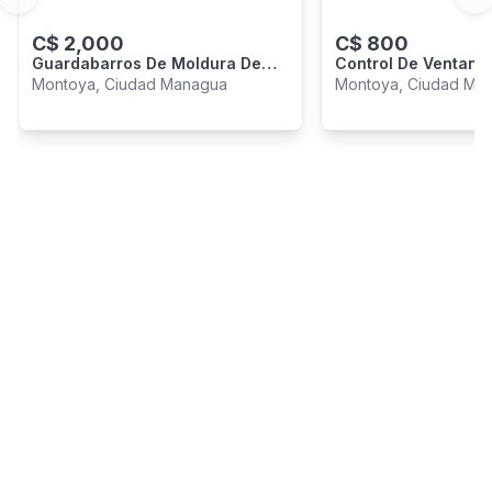
Previous slide
Ne
C$
2,000
C$
800
Guardabarros De Moldura De
Control De Ventana 
Arco Kia Sportage .
- '17
Montoya, Ciudad Managua
Montoya, Ciudad Ma