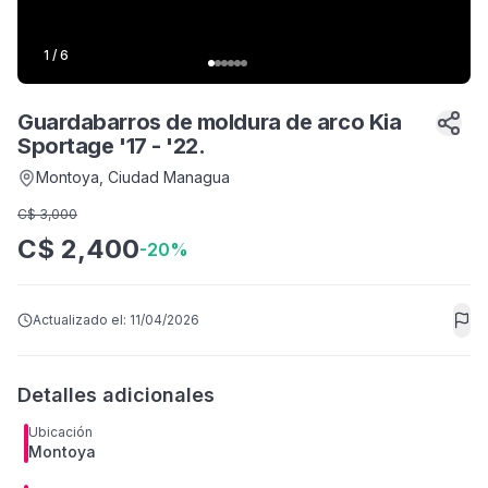
1
/
6
Guardabarros de moldura de arco Kia
Sportage '17 - '22.
Montoya
, Ciudad Managua
C$
3,000
C$
2,400
-
20
%
Actualizado el:
11/04/2026
Detalles adicionales
Ubicación
Montoya