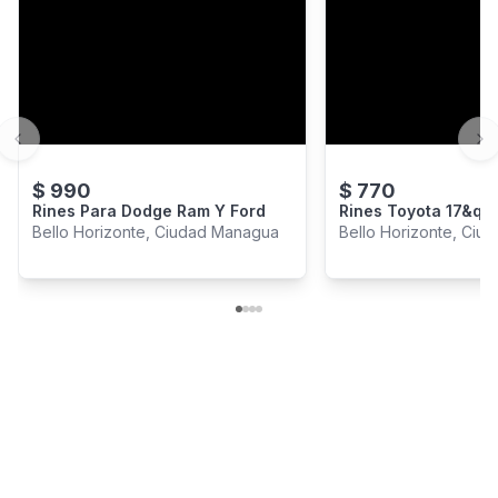
Previous slide
Ne
$
990
$
770
Rines Para Dodge Ram Y Ford
Rines Toyota 17&qu
Bello Horizonte, Ciudad Managua
Bello Horizonte, Ci