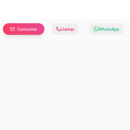
Contactar
Llamar
WhatsApp
Prefer to browse in English? Switch here.
Recursos
Información
Estadísticas de Propiedades
Nosotros
Bluebook
Términos y Servicios
Calculadora de Hipotecas
Políticas de Privacidad
Elige tu país: