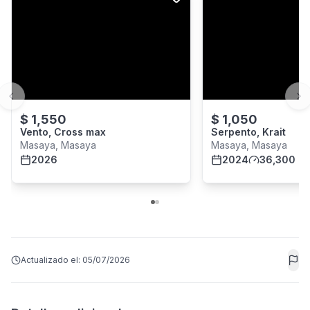
Previous slide
Ne
$
1,550
$
1,050
Vento, Cross max
Serpento, Krait
Masaya, Masaya
Masaya, Masaya
2026
2024
36,300 k
Actualizado el:
05/07/2026