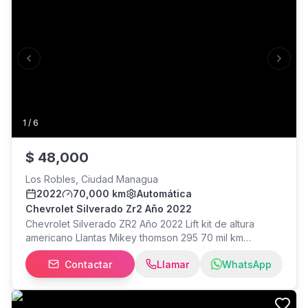
Previous slide
Next s
1
/
6
$
48,000
Los Robles, Ciudad Managua
2022
70,000 km
Automática
Chevrolet Silverado Zr2 Año 2022
Chevrolet Silverado ZR2 Año 2022 Lift kit de altura
americano Llantas Mikey thomson 295 70 mil km
Financiamiento bancario disponible Aceptamos
Contactar
Llamar
WhatsApp
propuesta de cambio Más información llamar o escribir
al con Elena Miranda. Estamos ubicados: Los Robles,
Hotel Colón 1 cuadra al sur, 1 cuadra arriba, Managua.