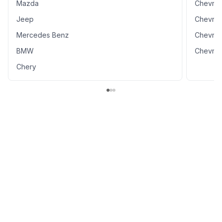
Mazda
Chevrol
Jeep
Chevrol
Mercedes Benz
Chevrol
BMW
Chevrol
Chery