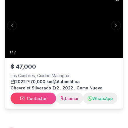
Previous slide
Next s
1
/
7
$
47,000
Las Cumbres, Ciudad Managua
2022
70,000 km
Automática
Chevrolet Silverado Zr2 , 2022 , Como Nueva
Contactar
Llamar
WhatsApp