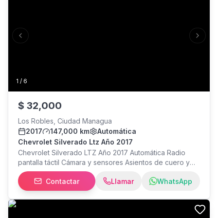
Previous slide
Next s
1
/
6
$
32,000
Los Robles, Ciudad Managua
2017
147,000 km
Automática
Chevrolet Silverado Ltz Año 2017
Chevrolet Silverado LTZ Año 2017 Automática Radio
pantalla táctil Cámara y sensores Asientos de cuero y
eléctricos Sunroof Motor 5.3 8 cilindros 4x4 $32,000
Contactar
Llamar
WhatsApp
Consulta mayor información a mi WhatsApp