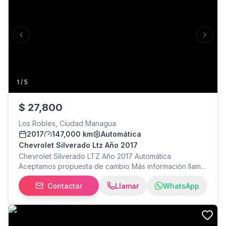
Previous slide
Next s
1
/
5
$
27,800
Los Robles, Ciudad Managua
2017
147,000 km
Automática
Chevrolet Silverado Ltz Año 2017
Chevrolet Silverado LTZ Año 2017 Automática
Aceptamos propuesta de cambio Más información llamar
o escribir al con Elena Miranda. Estamos ubicados: Los
Contactar
Llamar
WhatsApp
Robles, Hotel Colón 1 cuadra al sur, 1 cuadra arriba,
Managua.