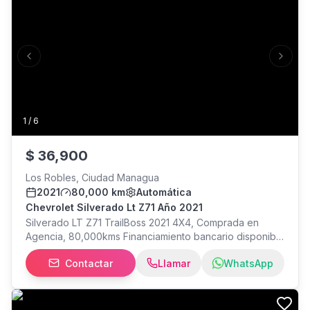
Previous slide
Next s
1
/
6
$
36,900
Los Robles, Ciudad Managua
2021
80,000 km
Automática
Chevrolet Silverado Lt Z71 Año 2021
Silverado LT Z71 TrailBoss 2021 4X4, Comprada en
Agencia, 80,000kms Financiamiento bancario disponible
Aceptamos propuesta de cambio Más información llamar
Contactar
Llamar
WhatsApp
o escribir al con Elena Miranda. Estamos ubicados: Los
Robles, Hotel Colón 1 cuadra al sur, 1 cuadra arriba,
Managua.