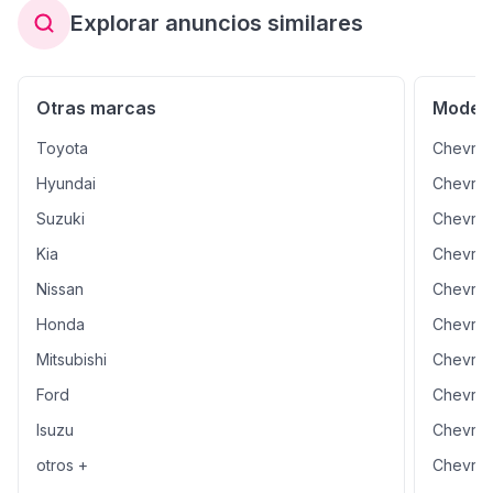
Explorar anuncios similares
Otras marcas
Modelo
Toyota
Chevrol
Hyundai
Chevrol
Suzuki
Chevrol
Kia
Chevrol
Nissan
Chevrol
Honda
Chevrol
Mitsubishi
Chevrol
Ford
Chevrol
Isuzu
Chevrol
otros +
Chevrol