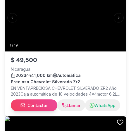
Previous slide
Next s
1
/
19
$
49,500
Nicaragua
2023
41,000 km
Automática
Preciosa Chevrolet Silverado Zr2
EN VENTAPRECIOSA CHEVROLET SILVERADO ZR2 Año
2023Caja automática de 10 velocidades 4x4motor 6.2L
gasolina asientos de cuero, eléctricos y
Contactar
Llamar
WhatsApp
climatizadosQuemacoco eléctrico sistema de audio
Bose, radio con soporte car play y Android auto Para
más información al numero WhatsApp. Ver menos