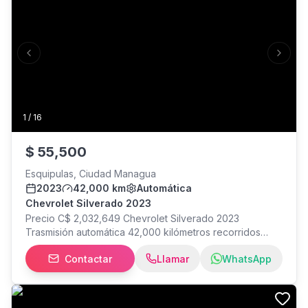
Previous slide
Next s
1
/
16
$
55,500
Esquipulas, Ciudad Managua
2023
42,000 km
Automática
Chevrolet Silverado 2023
Precio C$ 2,032,649 Chevrolet Silverado 2023
Trasmisión automática 42,000 kilómetros recorridos
Cámara de retrocesot Controles en el timón Asientos de
Contactar
Llamar
WhatsApp
cuero Sunroof Hitch de remolque