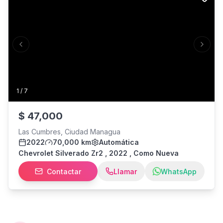
Previous slide
Next s
1
/
7
$
47,000
Las Cumbres, Ciudad Managua
2022
70,000 km
Automática
Chevrolet Silverado Zr2 , 2022 , Como Nueva
Contactar
Llamar
WhatsApp