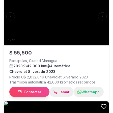
Previous slide
Next s
1
/
16
$
55,500
Esquipulas, Ciudad Managua
2023
42,000 km
Automática
Chevrolet Silverado 2023
Precio C$ 2,032,649 Chevrolet Silverado 2023
Trasmisión automática 42,000 kilómetros recorridos
Cámara de retrocesot Controles en el timón Asientos de
Contactar
Llamar
WhatsApp
cuero Sunroof Hitch de remolque