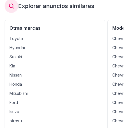
Explorar anuncios similares
Otras marcas
Modelo
Toyota
Chevrol
Hyundai
Chevrol
Suzuki
Chevrol
Kia
Chevrol
Nissan
Chevrol
Honda
Chevrol
Mitsubishi
Chevrol
Ford
Chevrol
Isuzu
Chevrol
otros +
Chevrol