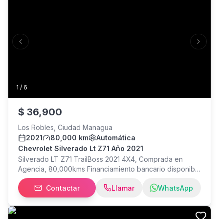
Previous slide
Next s
1
/
6
$
36,900
Los Robles, Ciudad Managua
2021
80,000 km
Automática
Chevrolet Silverado Lt Z71 Año 2021
Silverado LT Z71 TrailBoss 2021 4X4, Comprada en
Agencia, 80,000kms Financiamiento bancario disponible
Aceptamos propuesta de cambio Más información llamar
Contactar
Llamar
WhatsApp
o escribir al con Elena Miranda. Estamos ubicados: Los
Robles, Hotel Colón 1 cuadra al sur, 1 cuadra arriba,
Managua.