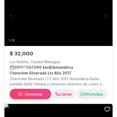
Previous slide
Next s
1
/
6
$
32,000
Los Robles, Ciudad Managua
2017
147,000 km
Automática
Chevrolet Silverado Ltz Año 2017
Chevrolet Silverado LTZ Año 2017 Automática Radio
pantalla táctil Cámara y sensores Asientos de cuero y
eléctricos Sunroof Motor 5.3 8 cilindros 4x4 $32,000
Contactar
Llamar
WhatsApp
Consulta mayor información a mi WhatsApp