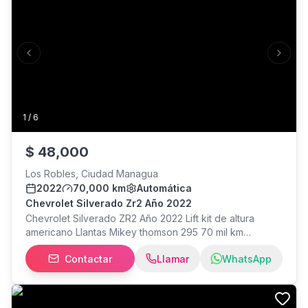
Previous slide
Next s
1
/
6
$
48,000
Los Robles, Ciudad Managua
2022
70,000 km
Automática
Chevrolet Silverado Zr2 Año 2022
Chevrolet Silverado ZR2 Año 2022 Lift kit de altura
americano Llantas Mikey thomson 295 70 mil km
Financiamiento bancario disponible Aceptamos
Contactar
Llamar
WhatsApp
propuesta de cambio Más información llamar o escribir
al con Elena Miranda. Estamos ubicados: Los Robles,
Hotel Colón 1 cuadra al sur, 1 cuadra arriba, Managua.