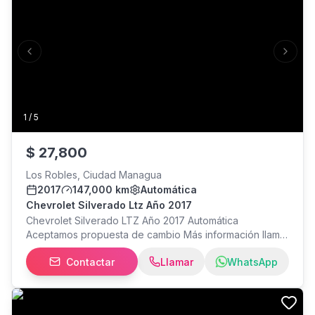
Previous slide
Next s
1
/
5
$
27,800
Los Robles, Ciudad Managua
2017
147,000 km
Automática
Chevrolet Silverado Ltz Año 2017
Chevrolet Silverado LTZ Año 2017 Automática
Aceptamos propuesta de cambio Más información llamar
o escribir al con Elena Miranda. Estamos ubicados: Los
Contactar
Llamar
WhatsApp
Robles, Hotel Colón 1 cuadra al sur, 1 cuadra arriba,
Managua.