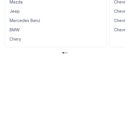
Mazda
Chevrol
Jeep
Chevrol
Mercedes Benz
Chevrol
BMW
Chevrol
Chery