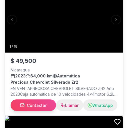
Previous slide
Next s
1
/
19
$
49,500
Nicaragua
2023
64,000 km
Automática
Preciosa Chevrolet Silverado Zr2
EN VENTAPRECIOSA CHEVROLET SILVERADO ZR2 Año
2023Caja automática de 10 velocidades 4x4motor 6.2L
gasolina asientos de cuero, eléctricos y
Contactar
Llamar
WhatsApp
climatizadosQuemacoco eléctrico sistema de audio
Bose, radio con soporte car play y Android auto filtro de
aire k&N Para más información al numero WhatsApp.