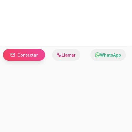
Contactar
Llamar
WhatsApp
Prefer to browse in English? Switch here.
Recursos
Información
Estadísticas de Propiedades
Nosotros
Bluebook
Términos y Servicios
Calculadora de Hipotecas
Políticas de Privacidad
Elige tu país: