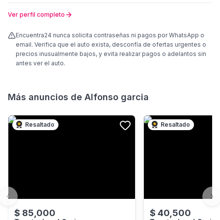
Ver perfil completo
Encuentra24 nunca solicita contraseñas ni pagos por WhatsApp o
email. Verifica que el auto exista, desconfía de ofertas urgentes o
precios inusualmente bajos, y evita realizar pagos o adelantos sin
antes ver el auto.
Más anuncios de
Alfonso garcia
Resaltado
Resaltado
Previous slide
Ne
$
85,000
$
40,500