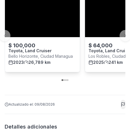
Previous slide
Ne
$
100,000
$
64,000
Toyota, Land Cruiser
Toyota, Land Cruise
Bello Horizonte, Ciudad Managua
Los Robles, Ciudad 
2023
26,789 km
2025
241 km
Actualizado el:
09/08/2026
Detalles adicionales