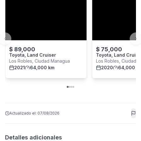
Previous slide
Ne
$
89,000
$
75,000
Toyota, Land Cruiser
Toyota, Land Cruise
Los Robles, Ciudad Managua
Los Robles, Ciudad 
2021
64,000 km
2020
64,000 k
Actualizado el:
07/08/2026
Detalles adicionales