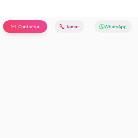
Contactar
Llamar
WhatsApp
Prefer to browse in English? Switch here.
Recursos
Información
Estadísticas de Propiedades
Nosotros
Bluebook
Términos y Servicios
Calculadora de Hipotecas
Políticas de Privacidad
Elige tu país: