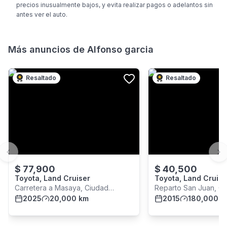
precios inusualmente bajos, y evita realizar pagos o adelantos sin
antes ver el auto.
Más anuncios de
Alfonso garcia
Resaltado
Resaltado
Previous slide
Ne
$
77,900
$
40,500
Toyota, Land Cruiser
Toyota, Land Cruise
Carretera a Masaya, Ciudad
Reparto San Juan, C
Managua
2025
20,000 km
Managua
2015
180,000 k