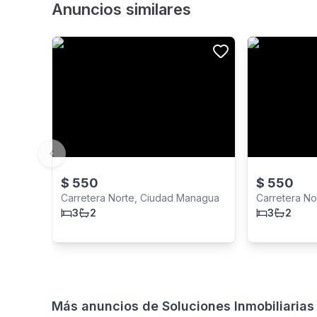
Anuncios similares
Previous slide
$
550
$
550
Carretera Norte, Ciudad Managua
Carretera N
3
2
3
2
Más anuncios de
Soluciones Inmobiliarias