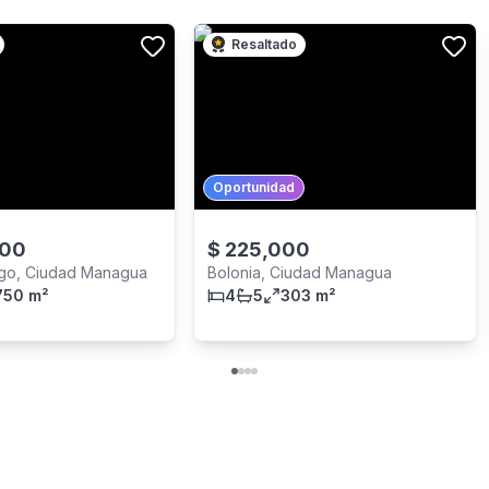
Resaltado
Oportunidad
000
$
225,000
go, Ciudad Managua
Bolonia, Ciudad Managua
750 m²
4
5
303 m²