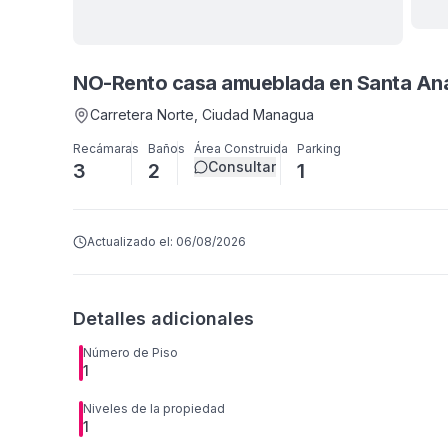
Ver
14
NO-Rento casa amueblada en Santa An
Carretera Norte
, Ciudad Managua
Recámaras
Baños
Área Construida
Parking
Consultar
3
2
1
Actualizado el:
06/08/2026
Detalles adicionales
Número de Piso
1
Niveles de la propiedad
1