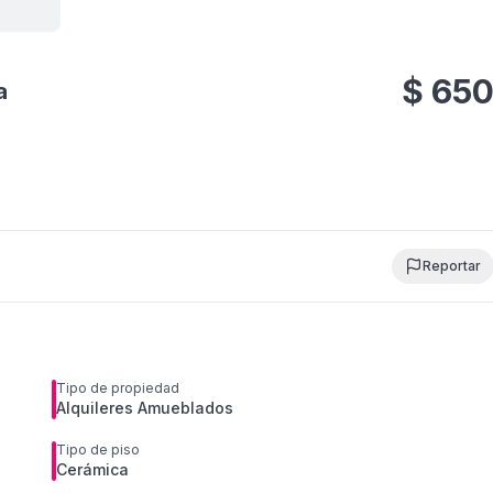
 todas
fotos
$
65
a
Reportar
Tipo de propiedad
Alquileres Amueblados
Tipo de piso
Cerámica