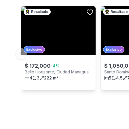
Resaltado
Resaltado
Exclusivo
Exclusivo
Previous slide
$
172,000
$
1,050,
-
4
%
Bello Horizonte, Ciudad Managua
Santo Domin
4
3
222 m²
5
4.5