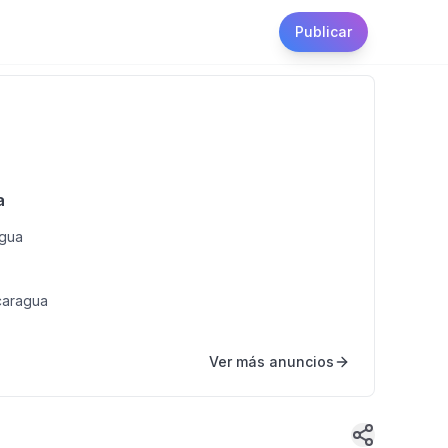
Publicar
a
agua
caragua
Ver más anuncios