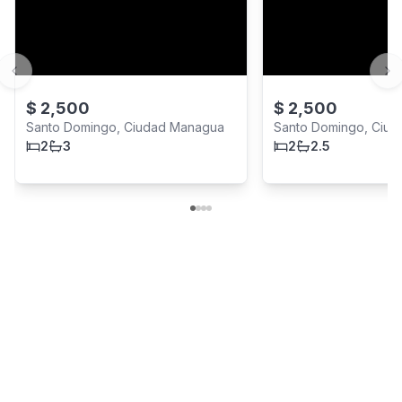
Previous slide
Ne
$
2,500
$
2,500
Santo Domingo, Ciudad Managua
Santo Domingo, Ciu
2
3
2
2.5