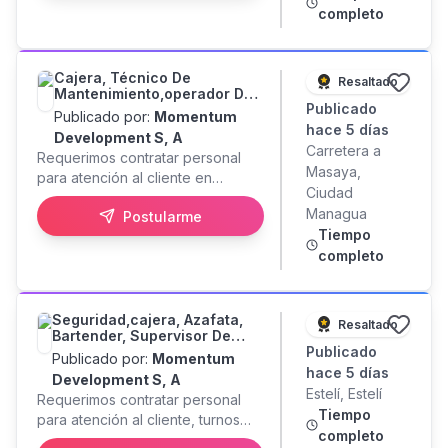
completo
pulidos, cálidos, eficientes y
consistentes. Responsabilidades *
Brindar una excelente
experiencia al cliente y/o
Cajera, Técnico De
Resaltado
Mantenimiento,operador De
asegurar una ejecución
Publicado
Monitoreo, Operador De
impecable en cocina durante
Publicado por:
Momentum
Máquinas, Steward, Gerente
hace 5 días
todo el servicio * Tomar órdenes
Development S, A
De Seguridad,
Carretera a
con precisión y asegurar
Requerimos contratar personal
Dealer,cocinero A
Masaya,
secuencia y tiempos correctos;
para atención al cliente en
Ciudad
en cocina, preparar y despachar
general, turnos rotativos.
Managua
platos con ritmo y consistencia *
Postularme
Tiempo
Coordinar con cocina, bar y piso
para garantizar pase, tiempos y
completo
calidad * Conocer el menú a
profundidad: ingredientes,
métodos de preparación y
Seguridad,cajera, Azafata,
Resaltado
alérgenos * Recomendar de
Bartender, Supervisor De
Publicado
Alimentos Y Bebidas,
forma natural (ventas sugeridas):
Publicado por:
Momentum
Operador De Máquinas,
hace 5 días
vino por botella, cócteles,
Development S, A
Dealer, Operador De
Estelí, Estelí
entradas y postres * Mantener
Requerimos contratar personal
Monitoreo, Técnico De
Tiempo
orden, limpieza y ritmo de
Mantto.
para atención al cliente, turnos
completo
servicio: mesa, estación, mise en
rotativos.