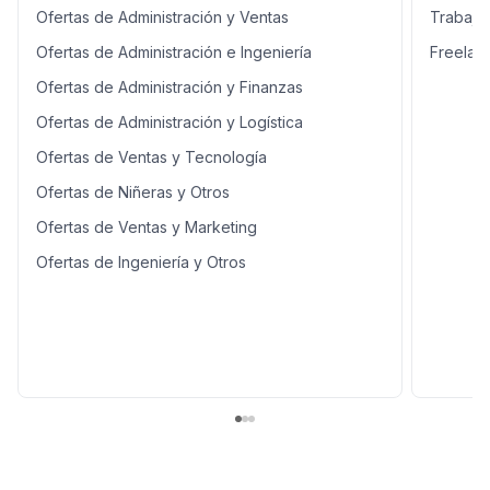
Managua y departamentos
toneladas) vigente.
Ofertas de Administración y Ventas
Trabajo
cercanos. - Moto propia con
Mantenimiento básico de
tacómetro en buen estado. -
Ofertas de Administración e Ingeniería
Freelan
instalaciones Ofrecemos
Habilidades de comunicación
Estabilidad laboral. Subsidio de
Ofertas de Administración y Finanzas
verbal y escrita. - Disponibilidad
Alimentacion ¡Aplica ahora y
Inmediata. Detalles de la oferta
Ofertas de Administración y Logística
Adjunta tu curriculum vitae
Área de la empresa: Comercial
Cargo solicitado: Mensajero
Ofertas de Ventas y Tecnología
Puestos vacantes: 1 Tipo de
Ofertas de Niñeras y Otros
contratación: Tiempo completo
Nivel de experiencia: De uno a
Ofertas de Ventas y Marketing
tres años Vehículo: Requerido
Ofertas de Ingeniería y Otros
País: Nicaragua Departamento:
Managua Puestos de Experiencia
Gestor de Cobros Gestor de
Riesgo