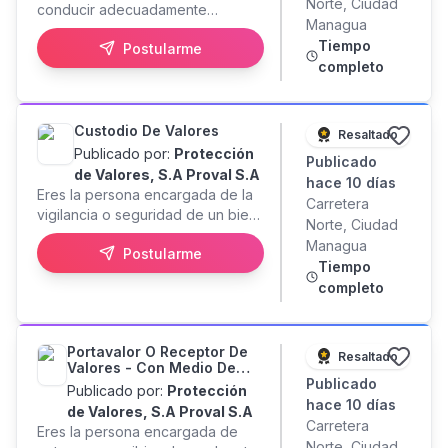
Norte, Ciudad
conducir adecuadamente
Managua
nuestras unidades móviles
Tiempo
Postularme
blindadas, cumpliendo con los
completo
procedimientos internos, leyes y
rutas establecidas Requisitos: -
Más de 3 años de experiencia en
puestos de conducción de
Custodio De Valores
Resaltado
vehículos livianos y camiones de
Publicado por:
Protección
Publicado
8 y 12 toneladas - Licencia de
de Valores, S.A Proval S.A
hace 10 días
conducir vigente con categoría 3,
Eres la persona encargada de la
Carretera
4A y 5A - Preferiblemente
vigilancia o seguridad de un bien
Norte, Ciudad
Bachiller - Disponibilidad
o instalación de la empresa.
Managua
inmediata - Residir en Managua -
Postularme
Trabaja en el marco de
Tiempo
Preferiblemente que disponga de
procedimientos y directrices
completo
medio de transporte propio -
establecidos respetando y
Disponibilidad de horarios
haciendo que se cumplan los
mismos. Requisitos: -Más de 2
Portavalor O Receptor De
años de experiencia en puestos
Resaltado
Valores - Con Medio De
similares a vigilancia, resguardo y
Publicado
Transporte Propio
Publicado por:
Protección
protección de activos -
hace 10 días
de Valores, S.A Proval S.A
Indispensable Licencia Daem y
Carretera
Eres la persona encargada de
Acreditación vigentes -
Norte, Ciudad