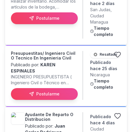
Realizar inventario. Acomodar los
hace 2 días
artículos de la bodega,
San Judas,
ordenamiento. Cargar y
Ciudad
Postularme
descargar productos.
Managua
Tiempo
completo
Presupuestitas/ Ingeniero Civil
Resaltado
O Tecnico En Ingenieria Civil
Publicado
Publicado por:
KAREN
hace 25 días
ESPINALES
Nicaragua
INGENIERO PRESUPUESTISTA (
Tiempo
Ingeniero Civil o Técnico en
completo
Ingeniería Civil) CON
Postularme
HABILIADADES PARA MANEJOS
DE PAQUETE OFFICE Y DESTREZA
CON TECLADO, REVISAR
CORREO, HACER SOLICITUDES DE
Ayudante De Reparto O
Publicado
FIANZA, CARTAS Y ENTREGAR
Distribucion
hace 4 días
DOCUMENTACION, PAGO DE
Publicado por:
Juan
Ciudad
AVALUOS EN EXECEL, Y OTROS