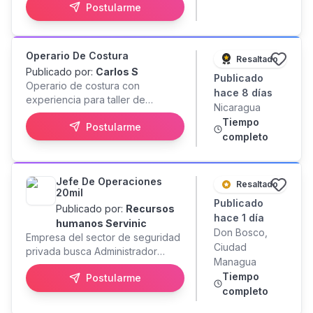
place, abastecimiento y side work
Postularme
* Apoyar en montaje, limpieza,
reseteo, producción y
abastecimiento según el área *
Operario De Costura
Resaltado
Manejar quejas o inconvenientes
Publicado por:
Carlos S
con calma, empatía y enfoque en
Publicado
Operario de costura con
soluciones * Procesar pagos
hace 8 días
experiencia para taller de
correctamente y usar POS
Nicaragua
uniformes. Maquina plana y
Soluciones TIC para comandas,
Tiempo
Postularme
overlock. Pago en base a
facturación y control de cuentas
completo
produccion. Ubicacion de taller
(aplica a piso) * Cumplir
centrico.
estándares de presentación,
higiene, uniformes, orden de
Jefe De Operaciones
Resaltado
estación y manipulación correcta
20mil
de alimentos Requisitos * Mínimo
Publicado
Publicado por:
Recursos
2 años de experiencia como
hace 1 día
humanos Servinic
mesero/a o cocinero/a en
Don Bosco,
Empresa del sector de seguridad
restaurantes * Capacidad para
Ciudad
privada busca Administrador
trabajar en alto volumen
Managua
Operativo con experiencia,
(especialmente fines de semana)
Tiempo
Postularme
responsable de coordinar,
manteniendo calidad * Excelente
completo
supervisar y controlar las
comunicación, actitud positiva y
operaciones de los servicios de
sentido de urgencia * Buen