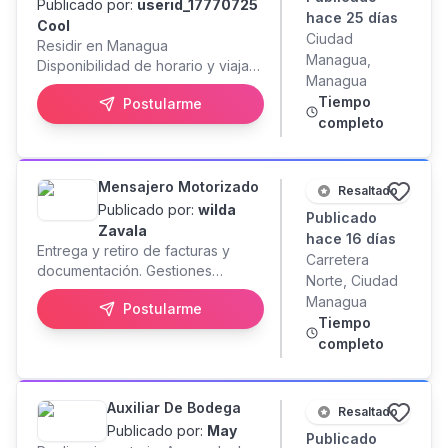
Publicado por:
userid_17770725
calibración. Disponibilidad para
hace 25 días
Cool
atender emergencias cuando sea
Ciudad
Residir en Managua
necesario. Principales funciones
Managua,
Disponibilidad de horario y viajar
Mantenimiento preventivo y
Managua
fuera de Managua Comprometido
correctivo de equipos industriales
Tiempo
Postularme
y dispuesto a trabajar.
de refrigeración. Diagnóstico y
completo
reparación de sistemas eléctricos
y mecánicos. Recarga de
refrigerantes. Cambio de
Mensajero Motorizado
Resaltado
compresores y componentes.
Publicado por:
wilda
Interpretación de planos y
Publicado
Zavala
diagramas técnicos.
hace 16 días
Entrega y retiro de facturas y
Competencias Trabajo en equipo
Carretera
documentación. Gestiones
Proactividad Responsabilidad
Norte, Ciudad
bancarias y trámites
Iniciativa Orientación a resultados
Managua
Postularme
administrativos. Entrega y
¡Postúlate hoy! Aplique
Tiempo
recepción de correspondencia.
directamente en este enlace:
completo
Apoyo en diligencias ante
instituciones públicas y privadas.
Otras gestiones de mensajería
Auxiliar De Bodega
requeridas por la empresa.
Resaltado
Publicado por:
May
Publicado