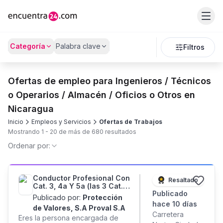
Categoría
Palabra clave
Filtros
Ofertas de empleo para Ingenieros / Técnicos
o Operarios / Almacén / Oficios o Otros en
Nicaragua
Inicio
Empleos y Servicios
Ofertas de Trabajos
Mostrando
1
-
20
de más de
680
resultados
Ordenar por:
Conductor Profesional Con
Resaltado
Cat. 3, 4a Y 5a (las 3 Cat.
Publicado
Sin Excepción)
Publicado por:
Protección
hace 10 días
de Valores, S.A Proval S.A
Carretera
Eres la persona encargada de