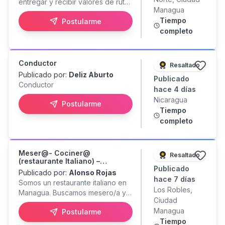
entregar y recibir valores de rutas
Preferiblemente Bachiller no
Managua
de recolección así como la
indispensable - Preferiblemente
Tiempo
Postularme
atención de los requerimientos de
Disponibilidad inmediata - Residir
completo
nuestros clientes y la satisfacción
en Managua indispensable -
de éstos Requisitos: -
Disponibilidad de medio de
Disponibilidad inmediata
transporte propio - Disponibilidad
(deseale) - Más de 2 años de
Conductor
de horarios
Resaltado
experiencia comprobable en
Publicado por:
Deliz Aburto
Publicado
cargos similares y servicio al
Conductor
hace 4 días
cliente/ventas - Uso y manejo de
Nicaragua
hanheld - Mantenimiento de
Postularme
Tiempo
cajeros ATM - Flexibilidad y
completo
disponibilidad de horarios -
Mínimo Bachiller indispensable -
Disponibilidad de medio de
transporte propio
Meser@- Cociner@
Resaltado
(restaurante Italiano) –
Publicado
Managua
Publicado por:
Alonso Rojas
hace 7 días
Somos un restaurante italiano en
Los Robles,
Managua. Buscamos mesero/a y
Ciudad
cocinero/a con experiencia que
Managua
Postularme
puedan manejar el volumen y
Tiempo
mantener un servicio y ejecución