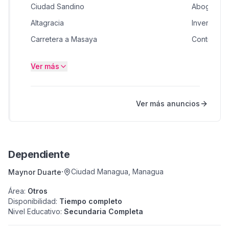
Ciudad Sandino
Abogados 
Altagracia
Inversione
Carretera a Masaya
Contratista
Masaya
Constructo
Ver más
León
Salud
Estelí
Productos 
Ver más anuncios
Estelí
Masajes y 
Villa Fontana
Busco
Dependiente
·
Ciudad Managua
,
Managua
Maynor Duarte
Área
:
Otros
Disponibilidad
:
Tiempo completo
Nivel Educativo
:
Secundaria Completa