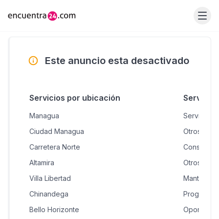
Este anuncio esta desactivado
Servicios por ubicación
Servicio
Managua
Servicios 
Ciudad Managua
Otros
Carretera Norte
Consultorí
Altamira
Otros
Villa Libertad
Mantenimi
Chinandega
Programad
Bello Horizonte
Oportunid