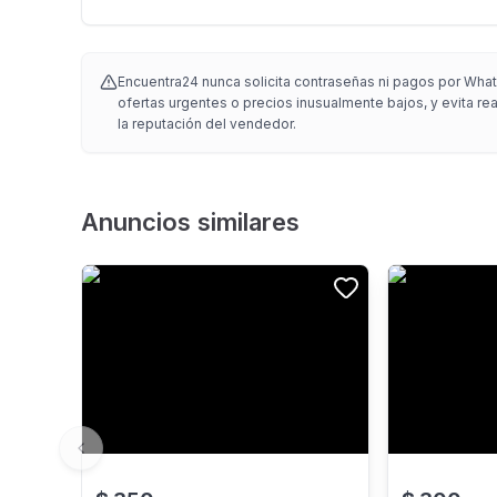
Encuentra24 nunca solicita contraseñas ni pagos por What
ofertas urgentes o precios inusualmente bajos, y evita re
la reputación del vendedor.
Anuncios similares
Previous slide