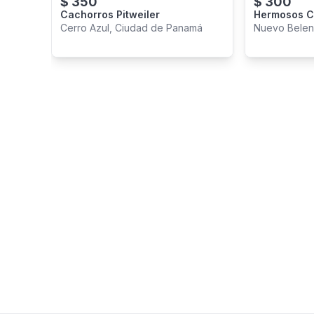
$
350
$
300
Cachorros Pitweiler
Hermosos C
1 Macho
Cerro Azul, Ciudad de Panamá
Nuevo Belen