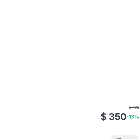
$
40
$
350
-
13