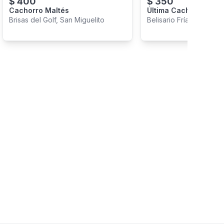
$
400
$
350
Cachorro Maltés
Última Cachorra Dispo
Brisas del Golf, San Miguelito
Belisario Frías, San Mig