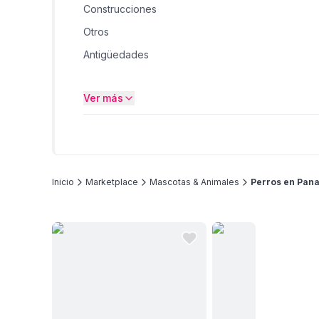
Construcciones
Otros
Antigüedades
Jardín, Terrazas y Exteriores
Ver más
Artículos de bebes
Moda
Inicio
Marketplace
Mascotas & Animales
Perros en Pan