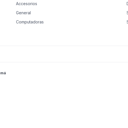
Accesorios
General
Computadoras
Música, Moda & Arte
Audio, Video & Foto
Teléfonos Celulares
Reparación y Mantenimiento
amá