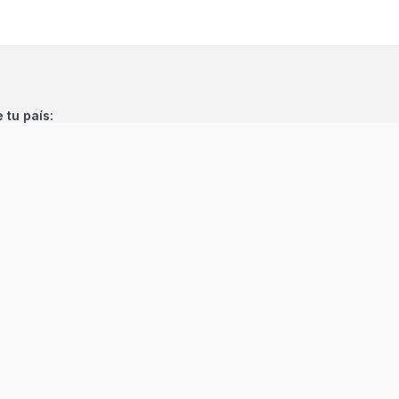
e tu país:
©
2026
Encuentra 24
. Todos los derechos reservados.