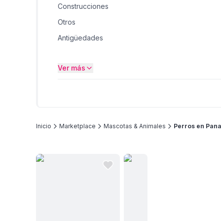
Construcciones
Otros
Antigüedades
Jardín, Terrazas y Exteriores
Ver más
Artículos de bebes
Moda
Inicio
Marketplace
Mascotas & Animales
Perros en Pan