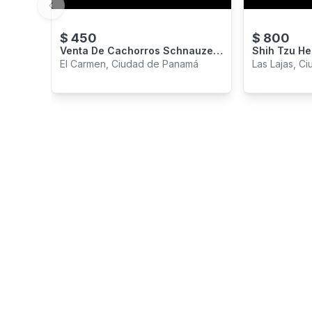
Previous slide
$
450
$
800
Venta De Cachorros Schnauzer
Shih Tzu He
Miniatura
El Carmen, Ciudad de Panamá
Las Lajas, C