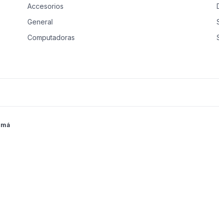
Accesorios
General
Computadoras
Música, Moda & Arte
Audio, Video & Foto
Teléfonos Celulares
Reparación y Mantenimiento
amá