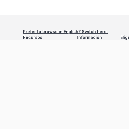
Prefer to browse in English? Switch here.
Recursos
Información
Elig
Estadísticas de Propiedades
Nosotros
Bluebook
Términos y Servicios
Calculadora de Hipotecas
Políticas de Privacidad