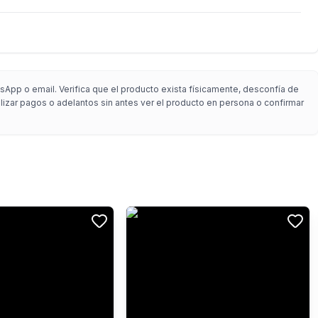
sApp o email. Verifica que el producto exista físicamente, desconfía de
alizar pagos o adelantos sin antes ver el producto en persona o confirmar