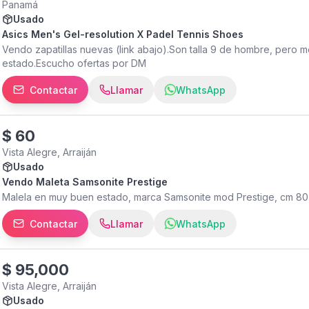
Panamá
Usado
Asics Men's Gel-resolution X Padel Tennis Shoes
Vendo zapatillas nuevas (link abajo).Son talla 9 de hombre, pero
estado.Escucho ofertas por DM
Contactar
Llamar
WhatsApp
$
60
Vista Alegre, Arraiján
Usado
Vendo Maleta Samsonite Prestige
Malela en muy buen estado, marca Samsonite mod Prestige, cm 8
Contactar
Llamar
WhatsApp
$
95,000
Vista Alegre, Arraiján
Usado