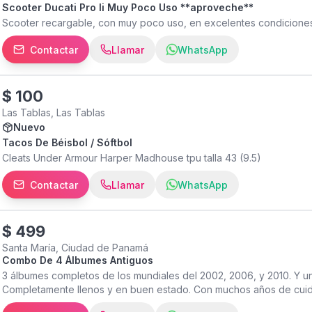
Scooter Ducati Pro Ii Muy Poco Uso **aproveche**
Scooter recargable, con muy poco uso, en excelentes condiciones
Contactar
Llamar
WhatsApp
$
100
Las Tablas, Las Tablas
Nuevo
Tacos De Béisbol / Sóftbol
Cleats Under Armour Harper Madhouse tpu talla 43 (9.5)
Contactar
Llamar
WhatsApp
$
499
Santa María, Ciudad de Panamá
Combo De 4 Álbumes Antiguos
3 álbumes completos de los mundiales del 2002, 2006, y 2010. Y un
Completamente llenos y en buen estado. Con muchos años de cui