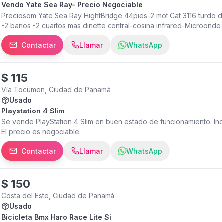
Vendo Yate Sea Ray- Precio Negociable
Preciosom Yate Sea Ray HightBridge 44pies-2 mot Cat 3116 turdo d
-2 banos -2 cuartos mas dinette central-cosina infrared-Microond
Contactar
Llamar
WhatsApp
$
115
Vía Tocumen, Ciudad de Panamá
Usado
Playstation 4 Slim
Se vende PlayStation 4 Slim en buen estado de funcionamiento. Incl
El precio es negociable
Contactar
Llamar
WhatsApp
$
150
Costa del Este, Ciudad de Panamá
Usado
Bicicleta Bmx Haro Race Lite Si