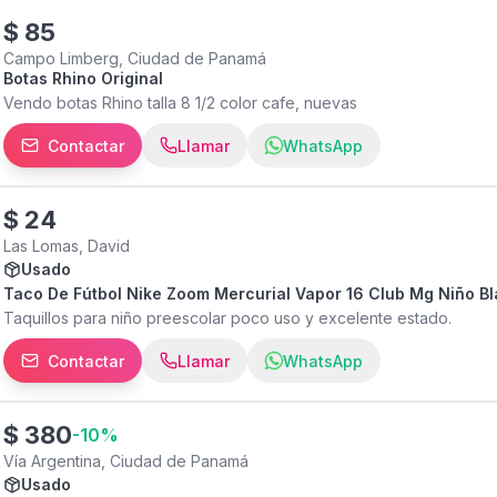
$
85
Campo Limberg, Ciudad de Panamá
Botas Rhino Original
Vendo botas Rhino talla 8 1/2 color cafe, nuevas
Contactar
Llamar
WhatsApp
$
24
Las Lomas, David
Usado
Taco De Fútbol Nike Zoom Mercurial Vapor 16 Club Mg Niño Bla
Taquillos para niño preescolar poco uso y excelente estado.
Contactar
Llamar
WhatsApp
$
380
-
10
%
Vía Argentina, Ciudad de Panamá
Usado