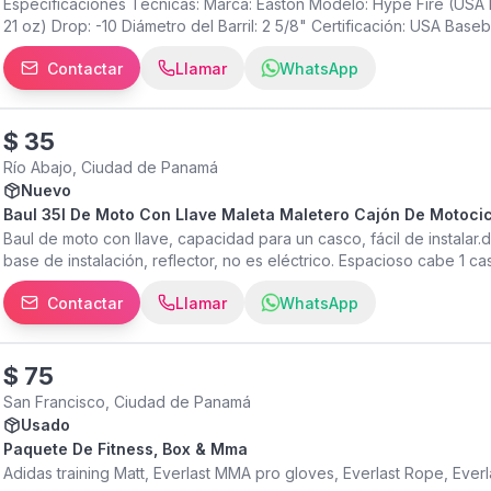
Especificaciones Técnicas: Marca: Easton Modelo: Hype Fire (USA Ba
21 oz) Drop: -10 Diámetro del Barril: 2 5/8" Certificación: USA Baseb
Contactar
Llamar
WhatsApp
$
35
Río Abajo, Ciudad de Panamá
Nuevo
Baul 35l De Moto Con Llave Maleta Maletero Cajón De Motocic
Baul de moto con llave, capacidad para un casco, fácil de instalar
base de instalación, reflector, no es eléctrico. Espacioso cabe 1
Contactar
Llamar
WhatsApp
$
75
San Francisco, Ciudad de Panamá
Usado
Paquete De Fitness, Box & Mma
Adidas training Matt, Everlast MMA pro gloves, Everlast Rope, Eve