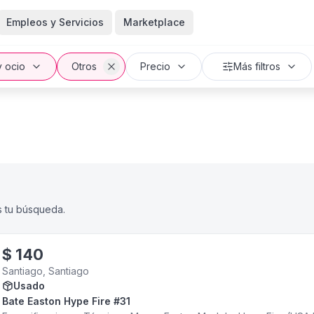
Empleos y Servicios
Marketplace
y ocio
Otros
Precio
Más filtros
s tu búsqueda.
$
140
Santiago, Santiago
Usado
Bate Easton Hype Fire #31