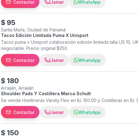
Contactar
Llamar
WhatsApp
$
95
Santa María, Ciudad de Panamá
Tacos Edición Limitada Puma X Unisport
Tacos puma x Unisport colaboración edición limitada talla US 10, 
negociable. Precio original $250
Contactar
Llamar
WhatsApp
$
180
Arraiján, Arraiján
Shoulder Pads Y Costillera Marca Schutt
Se vende Hombreras Varsity Flex en B/. 150.00 y Costilleras en B/
Contactar
Llamar
WhatsApp
$
150