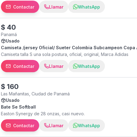
Contactar
Llamar
WhatsApp
$
40
Panamá
Usado
Camiseta /jersey Oficial/ Sueter Colombia Subcampeon Copa 
Camiseta talla S una sola postura, oficial, original, Marca Adidas
Contactar
Llamar
WhatsApp
$
160
Las Mañanitas, Ciudad de Panamá
Usado
Bate Se Softball
Easton Synergy de 28 onzas, casi nuevo.
Contactar
Llamar
WhatsApp