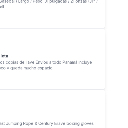
seball) Largo / Peso: 31 pulgadas / 21 onzas (31" /
all
leta
.dos copias de llave Envíos a todo Panamá incluye
 casco y queda mucho espacio
rlast Jumping Rope & Century Brave boxing gloves